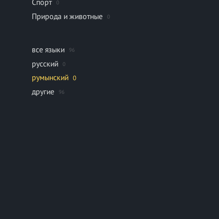
Спорт
0
Природа и животные
0
все языки
96
русский
0
румынский
0
другие
96