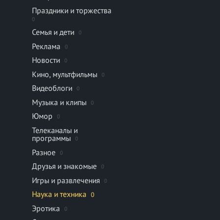
Праздники и торжества
0
Семья и дети
0
Реклама
0
Новости
0
Кино, мультфильмы
0
Видеоблоги
0
Музыка и клипы
0
Юмор
0
Телеканалы и
программы
0
Разное
0
Друзья и знакомые
0
Игры и развлечения
0
Наука и техника
0
Эротика
0