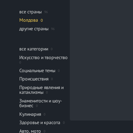
все страны
96
Молдова
0
другие страны
96
все категории
0
Искусство и творчество
0
Социальные темы
0
Происшествия
0
Природные явления и
катаклизмы
0
Знаменитости и шоу-
бизнес
0
Кулинария
0
Здоровье и красота
0
Авто, мото
0