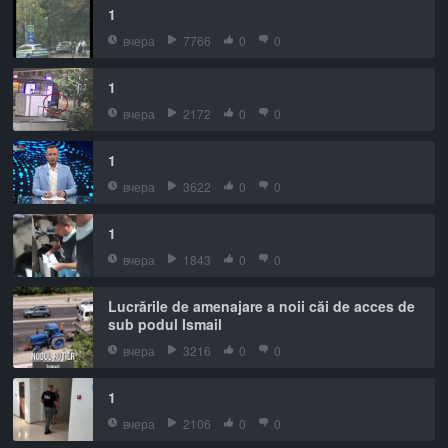
1
вчера
7766
0
0
1
вчера
2172
0
0
1
вчера
3622
0
0
1
вчера
1843
0
0
Lucrările de amenajare a noii căi de acces de
sub podul Ismail
вчера
3216
0
0
1
вчера
2106
0
0