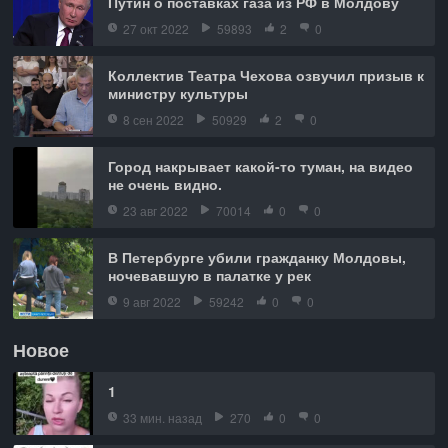
Путин о поставках газа из РФ в Молдову
27 окт 2022
59893
2
0
Коллектив Театра Чехова озвучил призыв к
министру культуры
8 сен 2022
50929
2
0
Город накрывает какой-то туман, на видео
не очень видно.
23 авг 2022
70014
0
0
В Петербурге убили гражданку Молдовы,
ночевавшую в палатке у рек
9 авг 2022
59242
0
0
Новое
1
33 мин. назад
270
0
0