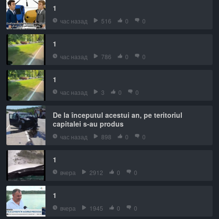
1
час назад
516
0
0
1
час назад
786
0
0
1
час назад
3
0
0
De la începutul acestui an, pe teritoriul
capitalei s-au produs
час назад
898
0
0
1
вчера
2912
0
0
1
вчера
1945
0
0