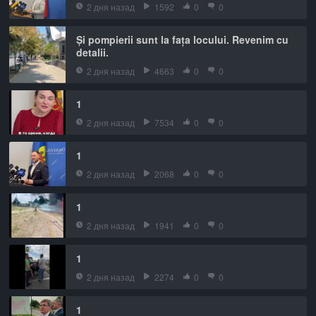
2 дня назад
1592
0
0
Și pompierii sunt la fața locului. Revenim cu
detalii.
2 дня назад
4663
0
0
1
2 дня назад
7534
0
0
1
2 дня назад
2068
0
0
1
2 дня назад
1941
0
0
1
2 дня назад
2274
0
0
1