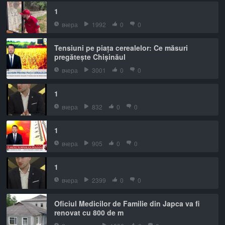
1
вчера
1992
0
0
Tensiuni pe piața cerealelor: Ce măsuri
pregătește Chișinăul
вчера
3001
0
0
1
вчера
832
0
0
1
вчера
905
0
0
1
вчера
2399
0
0
Oficiul Medicilor de Familie din Japca va fi
renovat cu 800 de m