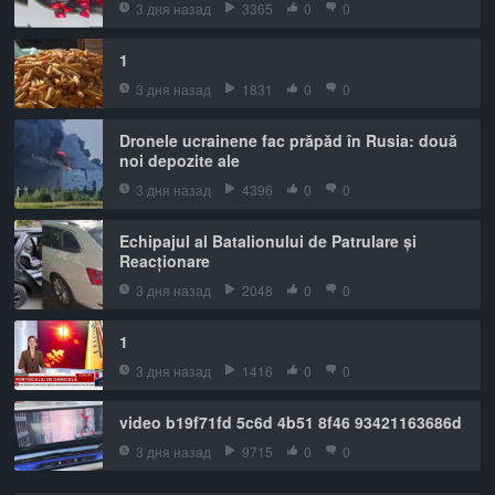
3 дня назад
3365
0
0
1
3 дня назад
1831
0
0
Dronele ucrainene fac prăpăd în Rusia: două
noi depozite ale
3 дня назад
4396
0
0
Echipajul al Batalionului de Patrulare și
Reacționare
3 дня назад
2048
0
0
1
3 дня назад
1416
0
0
video b19f71fd 5c6d 4b51 8f46 93421163686d
3 дня назад
9715
0
0