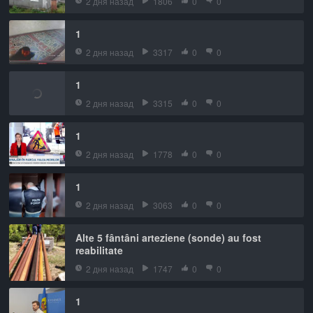
2 дня назад
1806
0
0
1
2 дня назад
3317
0
0
1
2 дня назад
3315
0
0
1
2 дня назад
1778
0
0
1
2 дня назад
3063
0
0
Alte 5 fântâni arteziene (sonde) au fost
reabilitate
2 дня назад
1747
0
0
1