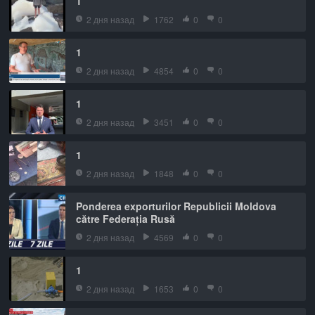
1
2 дня назад
1762
0
0
1
2 дня назад
4854
0
0
1
2 дня назад
3451
0
0
1
2 дня назад
1848
0
0
Ponderea exporturilor Republicii Moldova
către Federația Rusă
2 дня назад
4569
0
0
1
2 дня назад
1653
0
0