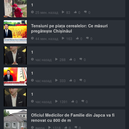
1
25 мин. назад
83
0
0
Tensiuni pe piața cerealelor: Ce măsuri
pregătește Chișinăul
44 мин. назад
163
0
0
1
час назад
288
0
0
1
час назад
333
0
0
1
час назад
1391
0
0
Oficiul Medicilor de Familie din Japca va fi
renovat cu 800 de m
вчера
1318
0
0