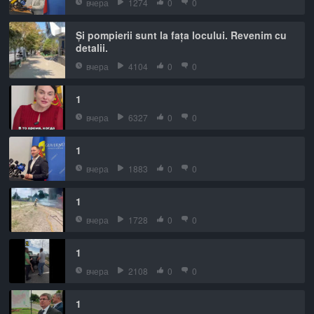
вчера
1274
0
0
Și pompierii sunt la fața locului. Revenim cu
detalii.
вчера
4104
0
0
1
вчера
6327
0
0
1
вчера
1883
0
0
1
вчера
1728
0
0
1
вчера
2108
0
0
1