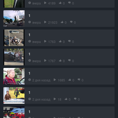
вчера
4189
0
0
1
вчера
21923
0
0
1
вчера
1763
0
0
1
вчера
1767
0
0
1
2 дня назад
1685
0
0
1
2 дня назад
18
0
0
1