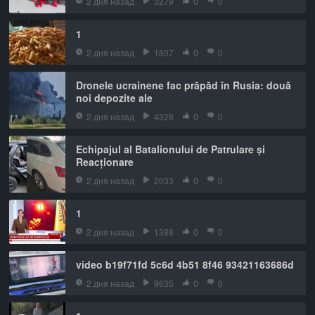
2 дня назад
3279
0
0
1
2 дня назад
1807
0
0
Dronele ucrainene fac prăpăd în Rusia: două
noi depozite ale
2 дня назад
4328
0
0
Echipajul al Batalionului de Patrulare și
Reacționare
2 дня назад
2033
0
0
1
2 дня назад
1388
0
0
video b19f71fd 5c6d 4b51 8f46 93421163686d
2 дня назад
9635
0
0