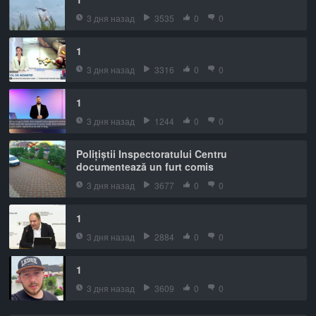
3 дня назад
3535
0
0
1
3 дня назад
3316
0
0
1
3 дня назад
1244
0
0
Polițiștii Inspectoratului Centru
documentează un furt comis
3 дня назад
3677
0
0
1
3 дня назад
2884
0
0
1
3 дня назад
3609
0
0