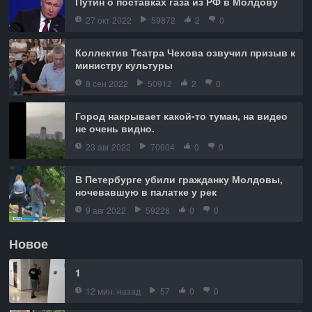
Путин о поставках газа из РФ в Молдову
27 окт 2022
59872
2
0
Коллектив Театра Чехова озвучил призыв к
министру культуры
8 сен 2022
50912
2
0
Город накрывает какой-то туман, на видео
не очень видно.
23 авг 2022
70004
0
0
В Петербурге убили гражданку Молдовы,
ночевавшую в палатке у рек
9 авг 2022
59228
0
0
Новое
1
12 мин. назад
57
0
0