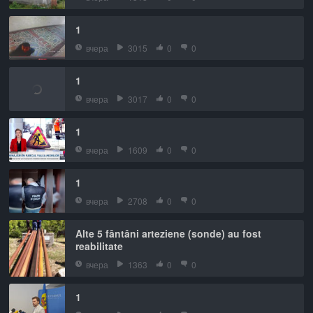
1
вчера
3015
0
0
1
вчера
3017
0
0
1
вчера
1609
0
0
1
вчера
2708
0
0
Alte 5 fântâni arteziene (sonde) au fost
reabilitate
вчера
1363
0
0
1