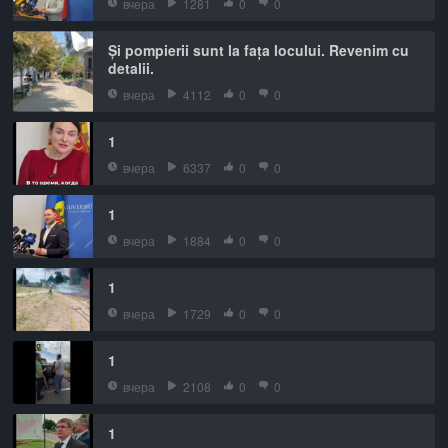
вчера
1281
0
0
Și pompierii sunt la fața locului. Revenim cu
detalii.
вчера
4112
0
0
1
вчера
6337
0
0
1
вчера
1884
0
0
1
вчера
1729
0
0
1
вчера
2108
0
0
1