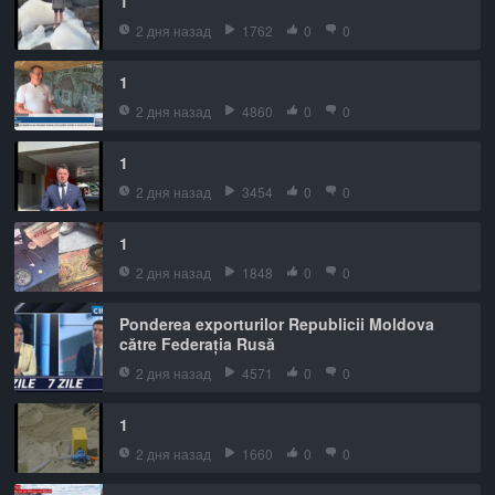
1
2 дня назад
1762
0
0
1
2 дня назад
4860
0
0
1
2 дня назад
3454
0
0
1
2 дня назад
1848
0
0
Ponderea exporturilor Republicii Moldova
către Federația Rusă
2 дня назад
4571
0
0
1
2 дня назад
1660
0
0