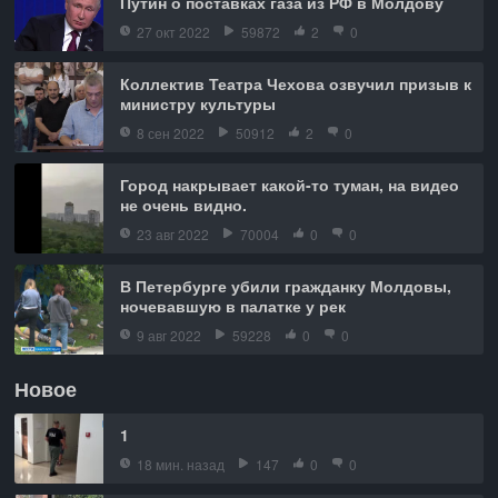
Путин о поставках газа из РФ в Молдову
27 окт 2022
59872
2
0
Коллектив Театра Чехова озвучил призыв к
министру культуры
8 сен 2022
50912
2
0
Город накрывает какой-то туман, на видео
не очень видно.
23 авг 2022
70004
0
0
В Петербурге убили гражданку Молдовы,
ночевавшую в палатке у рек
9 авг 2022
59228
0
0
Новое
1
18 мин. назад
147
0
0