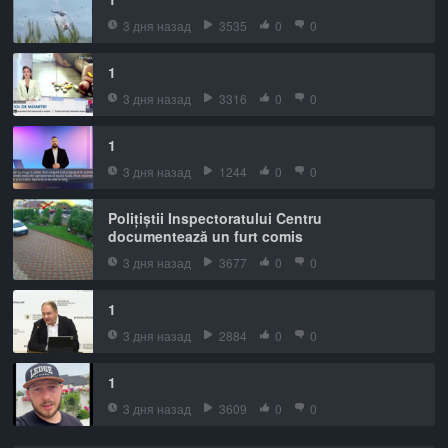
3 дня назад
3535
0
0
1
3 дня назад
3316
0
0
1
3 дня назад
1244
0
0
Polițiștii Inspectoratului Centru
documentează un furt comis
3 дня назад
3677
0
0
1
3 дня назад
2884
0
0
1
3 дня назад
3609
0
0