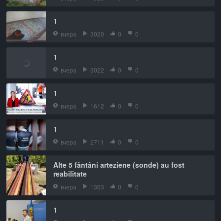
1
вчера
3020
0
0
1
вчера
3022
0
0
1
вчера
1612
0
0
1
вчера
2711
0
0
Alte 5 fântâni arteziene (sonde) au fost
reabilitate
вчера
1363
0
0
1