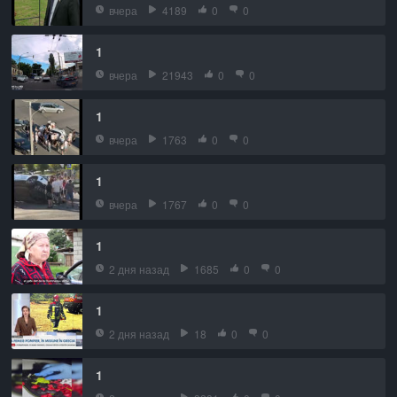
вчера
4189
0
0
1
вчера
21943
0
0
1
вчера
1763
0
0
1
вчера
1767
0
0
1
2 дня назад
1685
0
0
1
2 дня назад
18
0
0
1