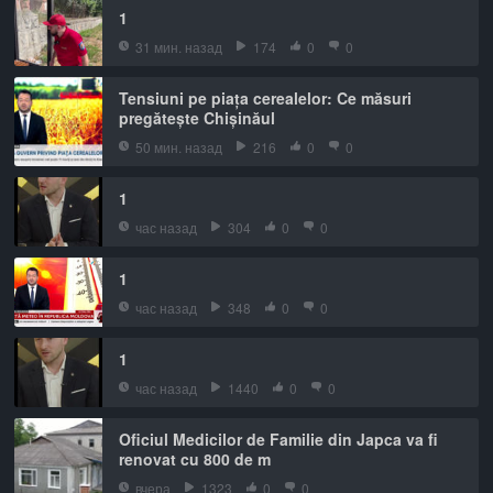
1
31 мин. назад
174
0
0
Tensiuni pe piața cerealelor: Ce măsuri
pregătește Chișinăul
50 мин. назад
216
0
0
1
час назад
304
0
0
1
час назад
348
0
0
1
час назад
1440
0
0
Oficiul Medicilor de Familie din Japca va fi
renovat cu 800 de m
вчера
1323
0
0