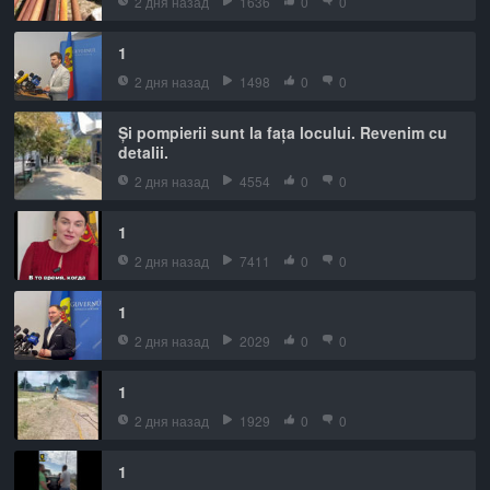
2 дня назад
1636
0
0
1
2 дня назад
1498
0
0
Și pompierii sunt la fața locului. Revenim cu
detalii.
2 дня назад
4554
0
0
1
2 дня назад
7411
0
0
1
2 дня назад
2029
0
0
1
2 дня назад
1929
0
0
1