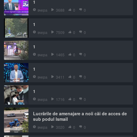
1
вчера
3688
0
0
1
вчера
7509
0
0
1
вчера
1465
0
0
1
вчера
3411
0
0
1
вчера
1716
0
0
Lucrările de amenajare a noii căi de acces de
sub podul Ismail
вчера
3020
0
0