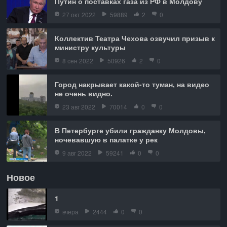
Путин о поставках газа из РФ в Молдову
27 окт 2022
59889
2
0
Коллектив Театра Чехова озвучил призыв к
министру культуры
8 сен 2022
50926
2
0
Город накрывает какой-то туман, на видео
не очень видно.
23 авг 2022
70014
0
0
В Петербурге убили гражданку Молдовы,
ночевавшую в палатке у рек
9 авг 2022
59241
0
0
Новое
1
вчера
2444
0
0