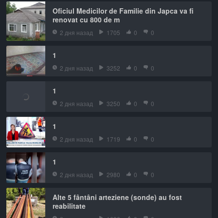
Oficiul Medicilor de Familie din Japca va fi
renovat cu 800 de m
2 дня назад
1705
0
0
1
2 дня назад
3252
0
0
1
2 дня назад
3250
0
0
1
2 дня назад
1719
0
0
1
2 дня назад
2980
0
0
Alte 5 fântâni arteziene (sonde) au fost
reabilitate