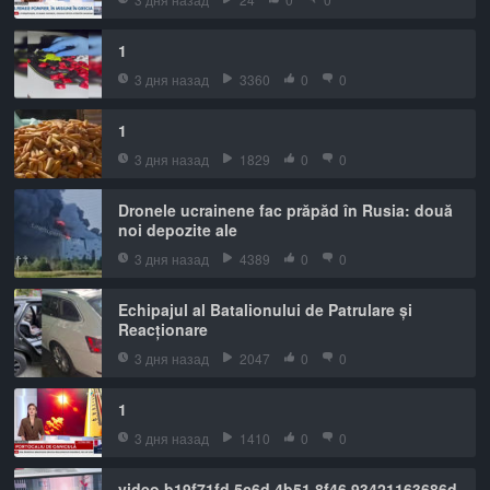
1
3 дня назад
3360
0
0
1
3 дня назад
1829
0
0
Dronele ucrainene fac prăpăd în Rusia: două
noi depozite ale
3 дня назад
4389
0
0
Echipajul al Batalionului de Patrulare și
Reacționare
3 дня назад
2047
0
0
1
3 дня назад
1410
0
0
video b19f71fd 5c6d 4b51 8f46 93421163686d