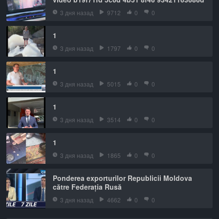
3 дня назад
9712
0
0
1
3 дня назад
1797
0
0
1
3 дня назад
5015
0
0
1
3 дня назад
3514
0
0
1
3 дня назад
1865
0
0
Ponderea exporturilor Republicii Moldova
către Federația Rusă
3 дня назад
4662
0
0