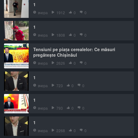
1
вчера
1912
0
0
1
вчера
1808
0
0
Tensiuni pe piața cerealelor: Ce măsuri
pregătește Chișinăul
вчера
2626
0
0
1
вчера
723
0
0
1
вчера
793
0
0
1
вчера
2268
0
0