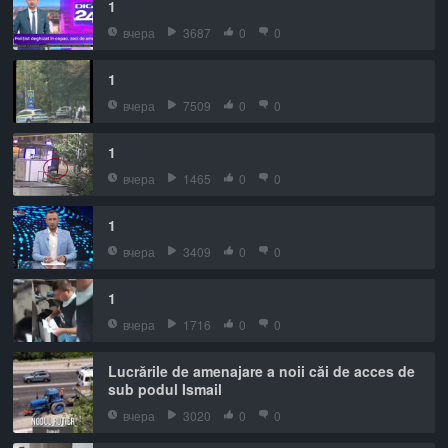
1
вчера
3687
0
0
1
вчера
7509
0
0
1
вчера
1465
0
0
1
вчера
3409
0
0
1
вчера
1716
0
0
Lucrările de amenajare a noii căi de acces de
sub podul Ismail
вчера
3020
0
0