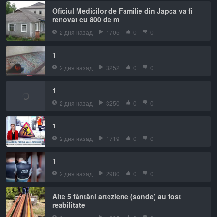
Oficiul Medicilor de Familie din Japca va fi
renovat cu 800 de m
2 дня назад
1705
0
0
1
2 дня назад
3252
0
0
1
2 дня назад
3250
0
0
1
2 дня назад
1719
0
0
1
2 дня назад
2980
0
0
Alte 5 fântâni arteziene (sonde) au fost
reabilitate