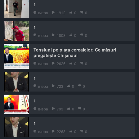
1
вчера
1912
0
0
1
вчера
1808
0
0
Tensiuni pe piața cerealelor: Ce măsuri
pregătește Chișinăul
вчера
2626
0
0
1
вчера
723
0
0
1
вчера
793
0
0
1
вчера
2268
0
0