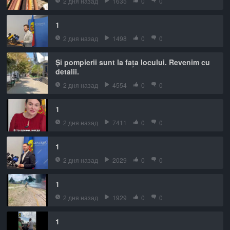
2 дня назад
1635
0
0
1
2 дня назад
1498
0
0
Și pompierii sunt la fața locului. Revenim cu
detalii.
2 дня назад
4554
0
0
1
2 дня назад
7411
0
0
1
2 дня назад
2029
0
0
1
2 дня назад
1929
0
0
1