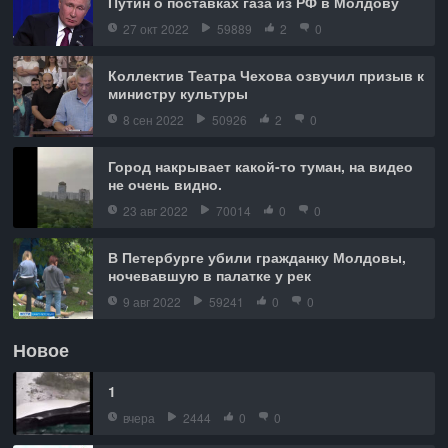
Путин о поставках газа из РФ в Молдову
27 окт 2022
59889
2
0
Коллектив Театра Чехова озвучил призыв к
министру культуры
8 сен 2022
50926
2
0
Город накрывает какой-то туман, на видео
не очень видно.
23 авг 2022
70014
0
0
В Петербурге убили гражданку Молдовы,
ночевавшую в палатке у рек
9 авг 2022
59241
0
0
Новое
1
вчера
2444
0
0