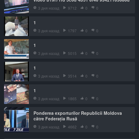
3 дня назад
9712
0
0
1
3 дня назад
1797
0
0
1
3 дня назад
5015
0
0
1
3 дня назад
3514
0
0
1
3 дня назад
1865
0
0
Ponderea exporturilor Republicii Moldova
către Federația Rusă
3 дня назад
4662
0
0