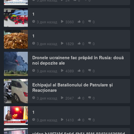
1
3 дня назад
3360
0
0
1
3 дня назад
1829
0
0
Dronele ucrainene fac prăpăd în Rusia: două
noi depozite ale
3 дня назад
4389
0
0
Echipajul al Batalionului de Patrulare și
Reacționare
3 дня назад
2047
0
0
1
3 дня назад
1410
0
0
video b19f71fd 5c6d 4b51 8f46 93421163686d