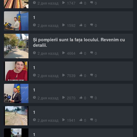
2 дня назад
1747
0
0
1
2 дня назад
1592
0
0
Și pompierii sunt la fața locului. Revenim cu
detalii.
2 дня назад
4664
0
0
1
2 дня назад
7539
0
0
1
2 дня назад
2070
0
0
1
2 дня назад
1941
0
0
1