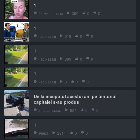
1
44 мин. назад
390
0
0
1
час назад
618
0
0
1
час назад
889
0
0
1
час назад
3
0
0
De la începutul acestui an, pe teritoriul
capitalei s-au produs
2 часа назад
924
0
0
1
вчера
2914
0
0