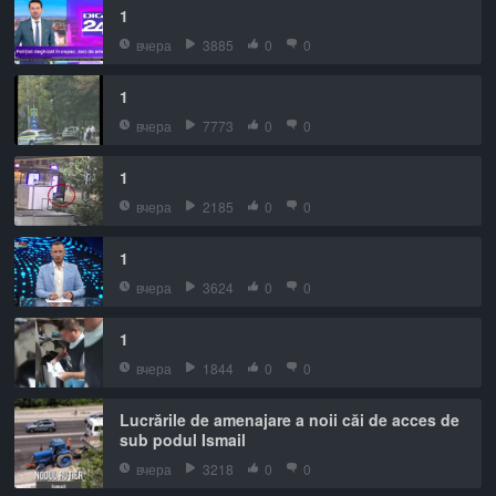
1
вчера
3885
0
0
1
вчера
7773
0
0
1
вчера
2185
0
0
1
вчера
3624
0
0
1
вчера
1844
0
0
Lucrările de amenajare a noii căi de acces de
sub podul Ismail
вчера
3218
0
0