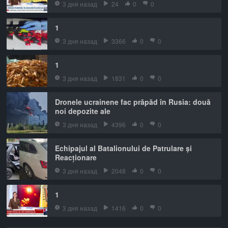
3 дня назад
24
0
0
1
3 дня назад
3366
0
0
1
3 дня назад
1831
0
0
Dronele ucrainene fac prăpăd în Rusia: două
noi depozite ale
3 дня назад
4396
0
0
Echipajul al Batalionului de Patrulare și
Reacționare
3 дня назад
2048
0
0
1
3 дня назад
1416
0
0