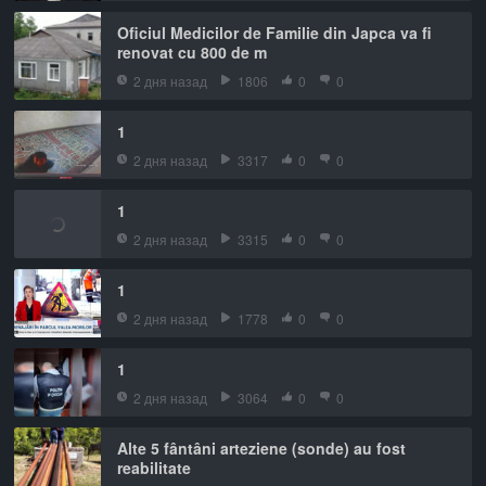
Oficiul Medicilor de Familie din Japca va fi
renovat cu 800 de m
2 дня назад
1806
0
0
1
2 дня назад
3317
0
0
1
2 дня назад
3315
0
0
1
2 дня назад
1778
0
0
1
2 дня назад
3064
0
0
Alte 5 fântâni arteziene (sonde) au fost
reabilitate