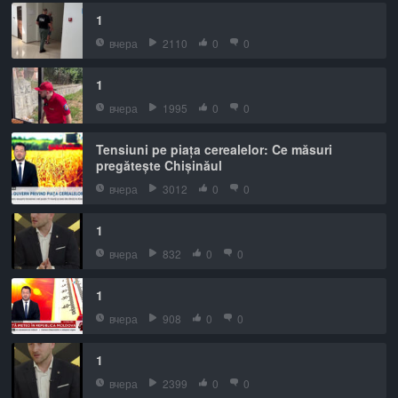
1
вчера
2110
0
0
1
вчера
1995
0
0
Tensiuni pe piața cerealelor: Ce măsuri
pregătește Chișinăul
вчера
3012
0
0
1
вчера
832
0
0
1
вчера
908
0
0
1
вчера
2399
0
0