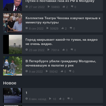
Путин о поставках газа из РФ в Молдову
27 окт 2022
59893
2
0
Коллектив Театра Чехова озвучил призыв к
министру культуры
8 сен 2022
50929
2
0
Город накрывает какой-то туман, на видео
не очень видно.
23 авг 2022
70014
0
0
В Петербурге убили гражданку Молдовы,
ночевавшую в палатке у рек
9 авг 2022
59242
0
0
Новое
1
6 мин. назад
10
0
0