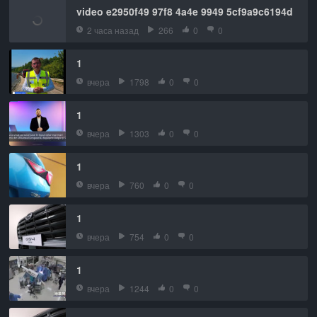
video e2950f49 97f8 4a4e 9949 5cf9a9c6194d
2 часа назад
266
0
0
1
вчера
1798
0
0
1
вчера
1303
0
0
1
вчера
760
0
0
1
вчера
754
0
0
1
вчера
1244
0
0