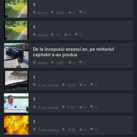
1
вчера
2209
0
0
1
вчера
13
0
0
De la începutul acestui an, pe teritoriul
capitalei s-au produs
вчера
1890
0
0
1
2 дня назад
3224
0
0
1
2 дня назад
2121
0
0
1
2 дня назад
2538
0
0