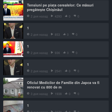
Tensiuni pe piața cerealelor: Ce măsuri
pregătește Chișinăul
2 дня назад
4293
0
0
1
2 дня назад
853
0
0
1
2 дня назад
936
0
0
1
2 дня назад
2541
0
0
Oficiul Medicilor de Familie din Japca va fi
renovat cu 800 de m
3 дня назад
1938
0
0
1
3 дня назад
3370
0
0