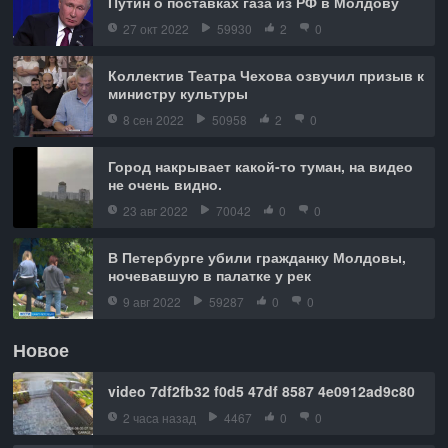
Путин о поставках газа из РФ в Молдову
27 окт 2022
59930
2
0
Коллектив Театра Чехова озвучил призыв к
министру культуры
8 сен 2022
50958
2
0
Город накрывает какой-то туман, на видео
не очень видно.
23 авг 2022
70042
0
0
В Петербурге убили гражданку Молдовы,
ночевавшую в палатке у рек
9 авг 2022
59287
0
0
Новое
video 7df2fb32 f0d5 47df 8587 4e0912ad9c80
2 часа назад
4467
0
0