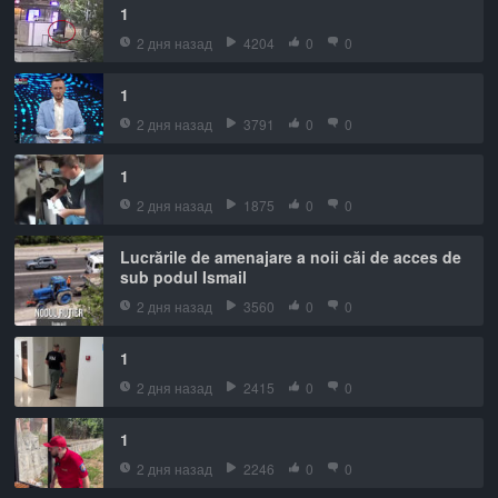
1
2 дня назад
4204
0
0
1
2 дня назад
3791
0
0
1
2 дня назад
1875
0
0
Lucrările de amenajare a noii căi de acces de
sub podul Ismail
2 дня назад
3560
0
0
1
2 дня назад
2415
0
0
1
2 дня назад
2246
0
0