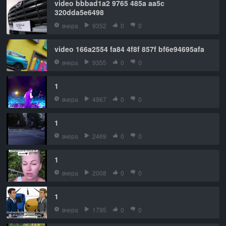
video bbbad1a2 9765 485a aa5c
320dda5e6498
вчера
9352
0
0
video 166a2554 fa84 4f8f 857f bf6e94695afa
вчера
9355
0
0
1
вчера
4967
0
0
1
вчера
2469
0
0
1
вчера
2008
0
0
1
вчера
1795
0
0