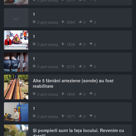
1
3 дня назад
3364
0
0
1
3 дня назад
1838
0
0
1
3 дня назад
3218
0
0
Alte 5 fântâni arteziene (sonde) au fost
reabilitate
3 дня назад
1846
0
0
1
3 дня назад
1671
0
0
Și pompierii sunt la fața locului. Revenim cu
detalii.