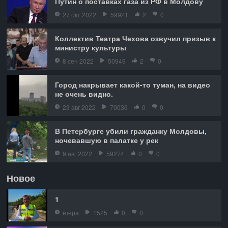
Путин о поставках газа из РФ в Молдову
27 окт 2022
59921
2
0
Коллектив Театра Чехова озвучил призыв к
министру культуры
8 сен 2022
50949
2
0
Город накрывает какой-то туман, на видео
не очень видно.
23 авг 2022
70036
0
0
В Петербурге убили гражданку Молдовы,
ночевавшую в палатке у рек
9 авг 2022
59274
0
0
Новое
1
вчера
1525
0
0