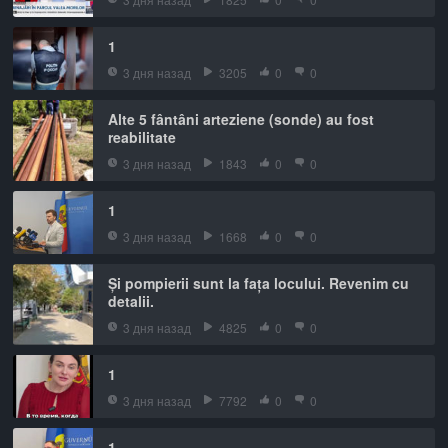
1
3 дня назад
3205
0
0
Alte 5 fântâni arteziene (sonde) au fost
reabilitate
3 дня назад
1843
0
0
1
3 дня назад
1668
0
0
Și pompierii sunt la fața locului. Revenim cu
detalii.
3 дня назад
4825
0
0
1
3 дня назад
7792
0
0
1