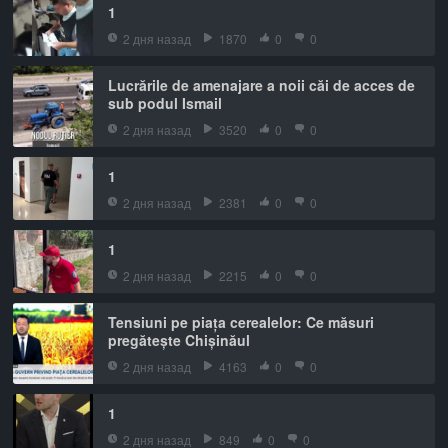
1
2 дня назад
1870
0
0
Lucrările de amenajare a noii căi de acces de
sub podul Ismail
2 дня назад
3520
0
0
1
2 дня назад
2381
0
0
1
2 дня назад
2215
0
0
Tensiuni pe piața cerealelor: Ce măsuri
pregătește Chișinăul
2 дня назад
4163
0
0
1
2 дня назад
849
0
0