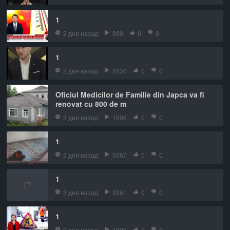
1
2 дня назад
930
0
0
1
2 дня назад
2530
0
0
Oficiul Medicilor de Familie din Japca va fi
renovat cu 800 de m
3 дня назад
1906
0
0
1
3 дня назад
3367
0
0
1
3 дня назад
3361
0
0
1
3 дня назад
1825
0
0