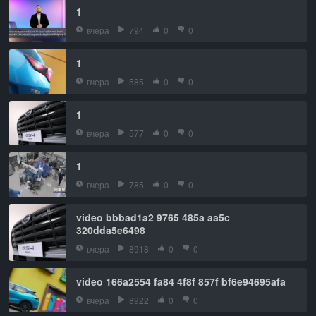
1
вчера
794
0
0
1
вчера
585
0
0
1
вчера
577
0
0
1
вчера
785
0
0
video bbbad1a2 9765 485a aa5c
320dda5e6498
вчера
8918
0
0
video 166a2554 fa84 4f8f 857f bf6e94695afa
вчера
8922
0
0