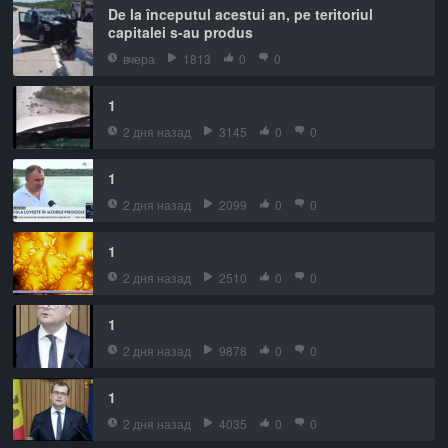
De la începutul acestui an, pe teritoriul
capitalei s-au produs
вчера
1813
0
0
1
2 дня назад
3145
0
0
1
2 дня назад
2099
0
0
1
2 дня назад
2510
0
0
1
2 дня назад
9878
0
0
1
2 дня назад
4035
0
0