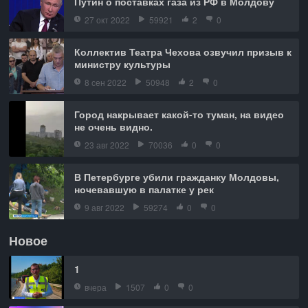
Путин о поставках газа из РФ в Молдову
27 окт 2022
59921
2
0
Коллектив Театра Чехова озвучил призыв к
министру культуры
8 сен 2022
50948
2
0
Город накрывает какой-то туман, на видео
не очень видно.
23 авг 2022
70036
0
0
В Петербурге убили гражданку Молдовы,
ночевавшую в палатке у рек
9 авг 2022
59274
0
0
Новое
1
вчера
1507
0
0