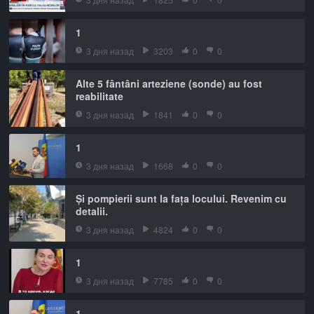
1
3 дня назад
3203
0
0
Alte 5 fântâni arteziene (sonde) au fost
reabilitate
3 дня назад
1841
0
0
1
3 дня назад
1668
0
0
Și pompierii sunt la fața locului. Revenim cu
detalii.
3 дня назад
4824
0
0
1
3 дня назад
7785
0
0
1