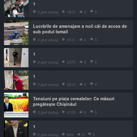
1
2 дня назад
1870
0
0
Lucrările de amenajare a noii căi de acces de
sub podul Ismail
2 дня назад
3511
0
0
1
2 дня назад
2375
0
0
1
2 дня назад
2212
0
0
Tensiuni pe piața cerealelor: Ce măsuri
pregătește Chișinăul
2 дня назад
4120
0
0
1
2 дня назад
849
0
0