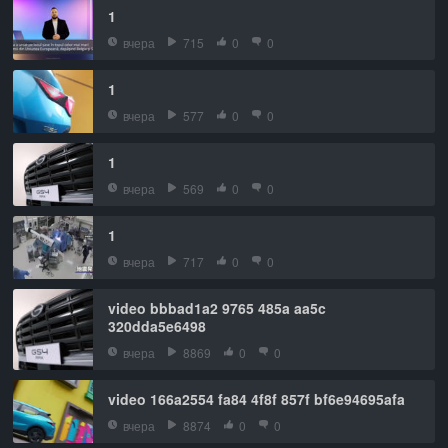
1
вчера
715
0
0
1
вчера
577
0
0
1
вчера
569
0
0
1
вчера
717
0
0
video bbbad1a2 9765 485a aa5c
320dda5e6498
вчера
8869
0
0
video 166a2554 fa84 4f8f 857f bf6e94695afa
вчера
8874
0
0