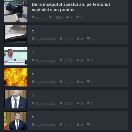
De la începutul acestui an, pe teritoriul
capitalei s-au produs
вчера
1804
0
0
1
2 дня назад
3139
0
0
1
2 дня назад
2097
0
0
1
2 дня назад
2505
0
0
1
2 дня назад
9865
0
0
1
2 дня назад
4021
0
0