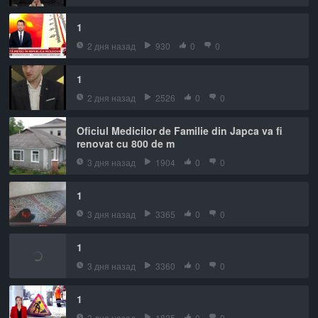
1
2 дня назад
930
0
0
1
2 дня назад
2526
0
0
Oficiul Medicilor de Familie din Japca va fi
renovat cu 800 de m
3 дня назад
1904
0
0
1
3 дня назад
3365
0
0
1
3 дня назад
3360
0
0
1
3 дня назад
1825
0
0