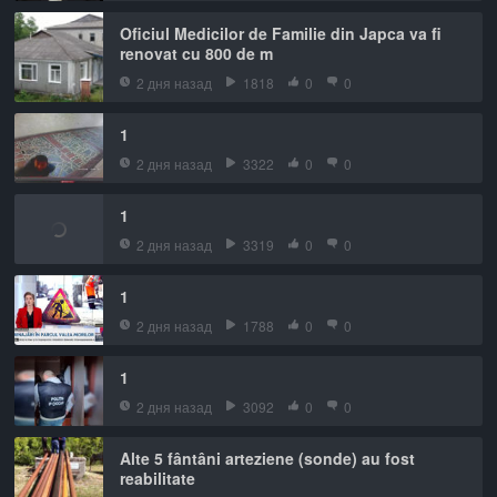
Oficiul Medicilor de Familie din Japca va fi
renovat cu 800 de m
2 дня назад
1818
0
0
1
2 дня назад
3322
0
0
1
2 дня назад
3319
0
0
1
2 дня назад
1788
0
0
1
2 дня назад
3092
0
0
Alte 5 fântâni arteziene (sonde) au fost
reabilitate