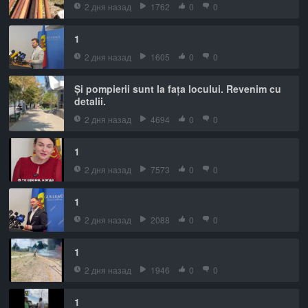
2 дня назад
1762
0
0
1
2 дня назад
1605
0
0
Și pompierii sunt la fața locului. Revenim cu
detalii.
2 дня назад
4694
0
0
1
2 дня назад
7573
0
0
1
2 дня назад
2088
0
0
1
2 дня назад
1946
0
0
1