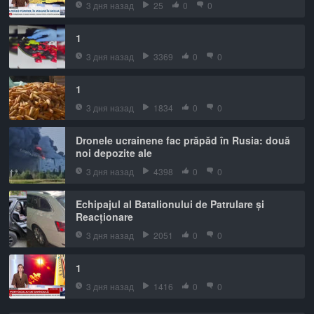
3 дня назад
25
0
0
1
3 дня назад
3369
0
0
1
3 дня назад
1834
0
0
Dronele ucrainene fac prăpăd în Rusia: două
noi depozite ale
3 дня назад
4398
0
0
Echipajul al Batalionului de Patrulare și
Reacționare
3 дня назад
2051
0
0
1
3 дня назад
1416
0
0