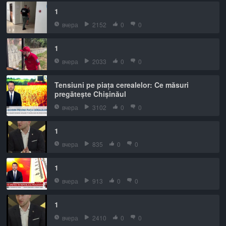
1
вчера
2152
0
0
1
вчера
2033
0
0
Tensiuni pe piața cerealelor: Ce măsuri
pregătește Chișinăul
вчера
3102
0
0
1
вчера
835
0
0
1
вчера
913
0
0
1
вчера
2410
0
0