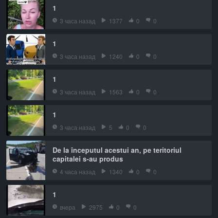
1
3 часа назад
1377
0
0
1
3 часа назад
1240
0
0
1
3 часа назад
1563
0
0
1
3 часа назад
5
0
0
De la începutul acestui an, pe teritoriul
capitalei s-au produs
4 часа назад
1340
0
0
1
вчера
2975
0
0