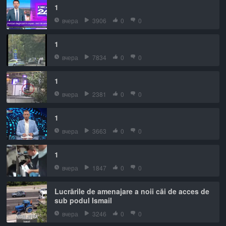
1
вчера
3906
0
0
1
вчера
7834
0
0
1
вчера
2381
0
0
1
вчера
3663
0
0
1
вчера
1847
0
0
Lucrările de amenajare a noii căi de acces de
sub podul Ismail
вчера
3246
0
0