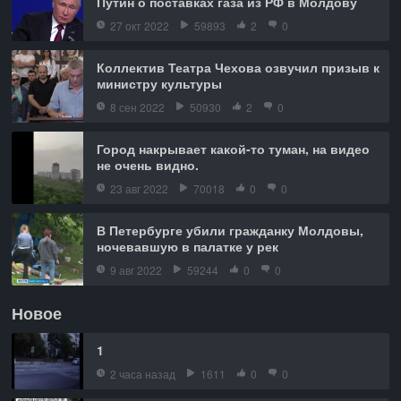
Путин о поставках газа из РФ в Молдову
27 окт 2022
59893
2
0
Коллектив Театра Чехова озвучил призыв к
министру культуры
8 сен 2022
50930
2
0
Город накрывает какой-то туман, на видео
не очень видно.
23 авг 2022
70018
0
0
В Петербурге убили гражданку Молдовы,
ночевавшую в палатке у рек
9 авг 2022
59244
0
0
Новое
1
2 часа назад
1611
0
0