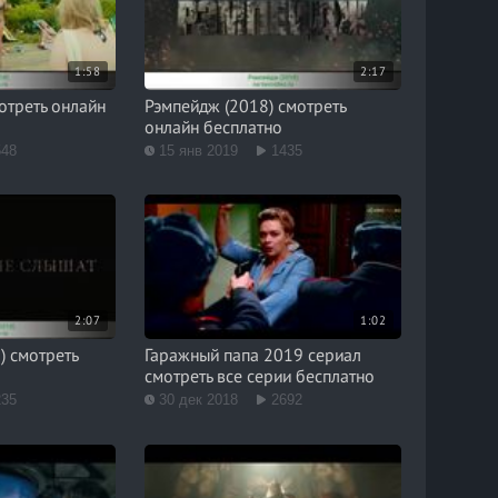
1:58
2:17
отреть онлайн
Рэмпейдж (2018) смотреть
онлайн бесплатно
548
15 янв 2019
1435
2:07
1:02
) смотреть
Гаражный папа 2019 сериал
смотреть все серии бесплатно
235
30 дек 2018
2692