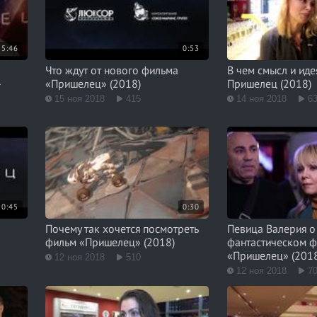
5:46
0:53
Что ждут от нового фильма
В чем смысл и ид
-
«Пришелец» (2018)
Пришелец (2018)
15 ноя 2018
415
14 ноя 2018
6
0:45
0:30
Почему так хочется посмотреть
Певица Валерия о
фильм «Пришелец» (2018)
фантастическом 
«Пришелец» (201
12 ноя 2018
510
12 ноя 2018
7