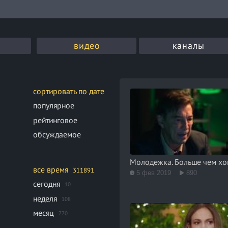
видео
каналы
сортировать по дате
популярное
рейтинговое
обсуждаемое
Молодежка. Больше чем хо
все время
311891
5 фев 2019
890
сегодня
10
неделя
108
месяц
770