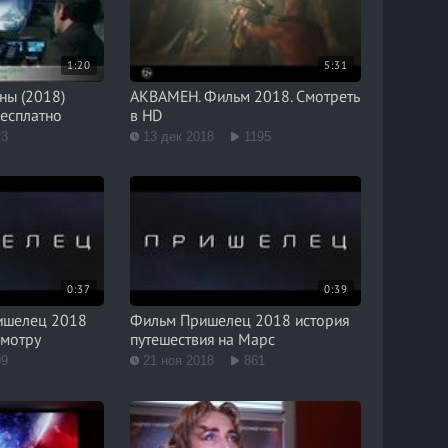
1:20
5:31
ны (2018)
АКВАМЕН. Фильм 2018. Смотреть
бесплатно
в HD
23
13 дек 2018
1195
0:37
0:39
ишелец 2018
Фильм Пришелец 2018 история
смотру
путешествия на Марс
99
21 ноя 2018
861