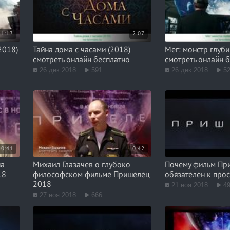
1:13
2:07
2018)
Тайна дома с часами (2018)
Мег: монстр глуби
смотреть онлайн бесплатно
смотреть онлайн 
26 дек 2018
591
26 дек 2018
5
0:41
0:42
на
Михаил Глазачев о глубоко
Почему фильм Пр
18
философском фильме Пришелец
обязателен к про
2018
21 ноя 2018
4
27 ноя 2018
666