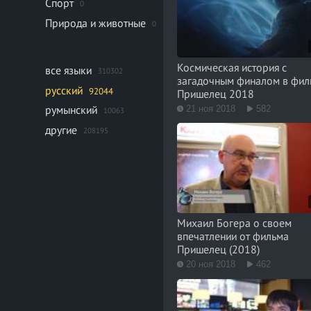
Спорт
0
Природа и животные
0
Космическая история с
все языки
310302
загадочным финалом в фил
русский
92044
Пришелец 2018
румынский
21 ноя 2018
582
10063
другие
208195
Михаил Богера о своем
впечатлении от фильма
Пришелец (2018)
20 ноя 2018
462