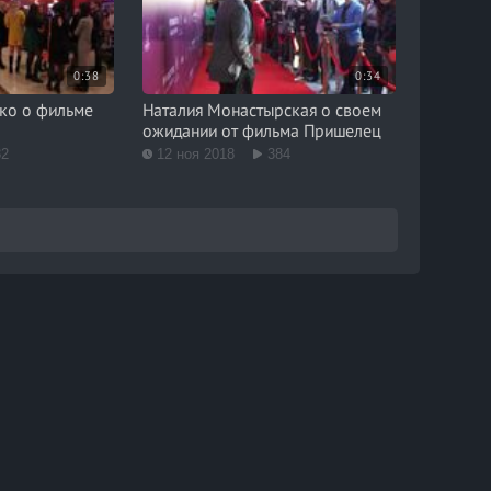
0:38
0:34
ко о фильме
Наталия Монастырская о своем
ожидании от фильма Пришелец
32
12 ноя 2018
384