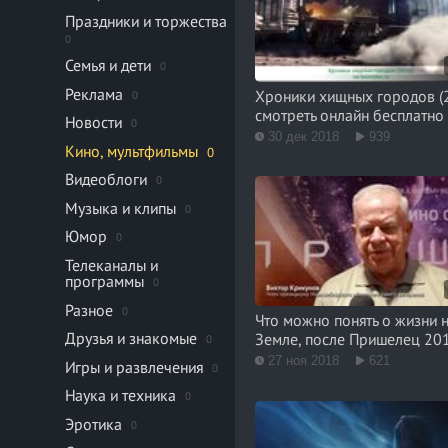
Праздники и торжества
0
Семья и дети
0
Реклама
Хроники хищных городов (
0
смотреть онлайн бесплатно
Новости
0
30 дек 2018
939
Кино, мультфильмы
0
Видеоблоги
0
Музыка и клипы
0
Юмор
0
Телеканалы и
программы
0
Разное
0
Что можно понять о жизни 
Друзья и знакомые
Земле, после Пришелец 20
0
27 ноя 2018
621
Игры и развлечения
0
Наука и техника
0
Эротика
0