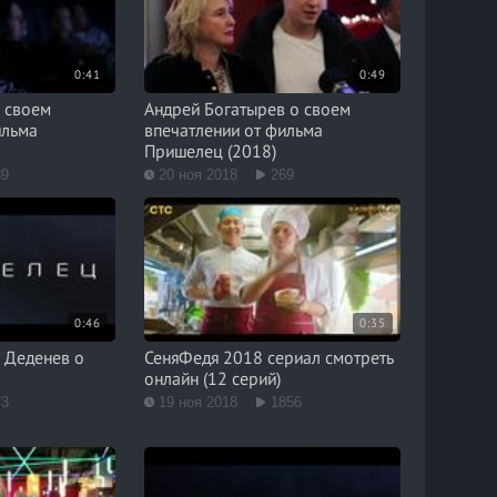
0:41
0:49
 своем
Андрей Богатырев о своем
ильма
впечатлении от фильма
Пришелец (2018)
89
20 ноя 2018
269
0:46
0:35
 Деденев о
СеняФедя 2018 сериал смотреть
ц
онлайн (12 серий)
73
19 ноя 2018
1856