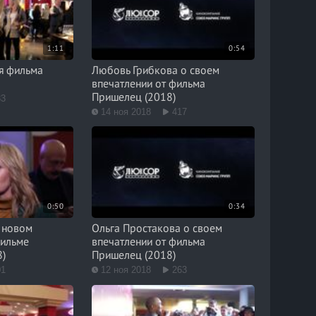
1:11
0:54
ея фильма
Любовь Грибкова о своем
впечатлении от фильма
Пришелец (2018)
33
14 ноя 2018
417
0:50
0:34
 новом
Ольга Простакова о своем
фильме
впечатлении от фильма
8)
Пришелец (2018)
01
12 ноя 2018
263