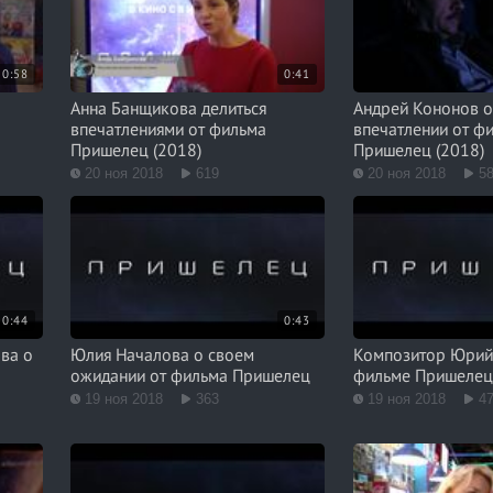
0:58
0:41
Анна Банщикова делиться
Андрей Кононов о
впечатлениями от фильма
впечатлении от ф
Пришелец (2018)
Пришелец (2018)
20 ноя 2018
619
20 ноя 2018
5
0:44
0:43
ва о
Юлия Началова о своем
Композитор Юрий
ожидании от фильма Пришелец
фильме Пришеле
19 ноя 2018
363
19 ноя 2018
4