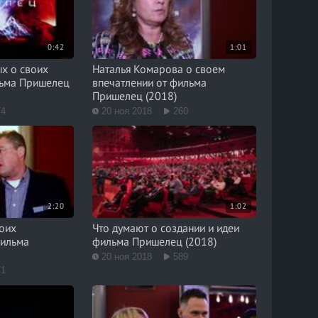
0:42
1:01
х о своих
Наталья Комарова о своем
льма Пришелец
впечатлении от фильма
Пришелец (2018)
74
20 ноя 2018
260
2:20
1:02
воих
Что думают о создании и идеи
фильма
фильма Пришелец (2018)
20 ноя 2018
589
71