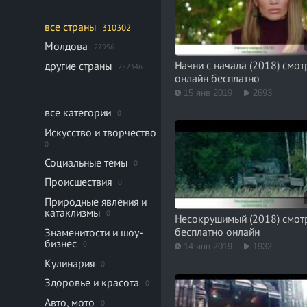
все страны
310302
Молдова
27956
Начни с начала (2018) смот
другие страны
282346
онлайн бесплатно
15 янв 2019
2693
все категории
0
Искусство и творчество
0
Социальные темы
0
Происшествия
0
Природные явления и
катаклизмы
0
Несокрушимый (2018) смот
бесплатно онлайн
Знаменитости и шоу-
бизнес
0
14 янв 2019
1932
Кулинария
0
Здоровье и красота
0
Авто, мото
0