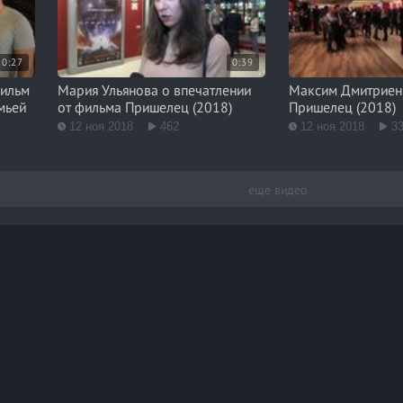
0:27
0:39
фильм
Мария Ульянова о впечатлении
Максим Дмитриен
мьей
от фильма Пришелец (2018)
Пришелец (2018)
12 ноя 2018
462
12 ноя 2018
3
еще видео