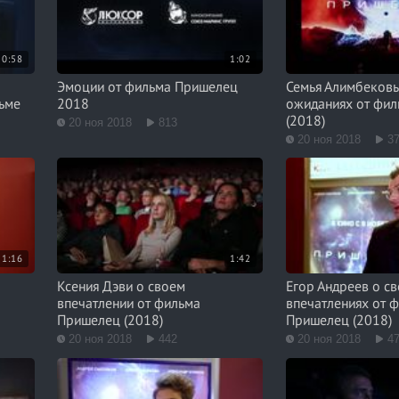
0:58
1:02
Эмоции от фильма Пришелец
Семья Алимбековы
ьме
2018
ожиданиях от фи
(2018)
20 ноя 2018
813
20 ноя 2018
3
1:16
1:42
Ксения Дэви о своем
Егор Андреев о с
впечатлении от фильма
впечатлениях от 
Пришелец (2018)
Пришелец (2018)
20 ноя 2018
442
20 ноя 2018
4