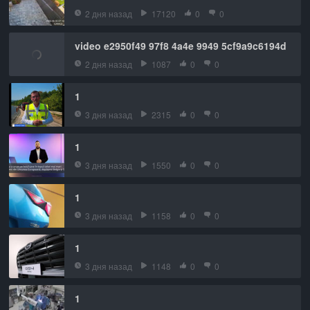
2 дня назад
17120
0
0
video e2950f49 97f8 4a4e 9949 5cf9a9c6194d
2 дня назад
1087
0
0
1
3 дня назад
2315
0
0
1
3 дня назад
1550
0
0
1
3 дня назад
1158
0
0
1
3 дня назад
1148
0
0
1