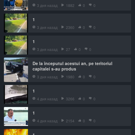
3 дня назад
1882
0
0
1
3 дня назад
2360
0
0
1
3 дня назад
27
0
0
De la începutul acestui an, pe teritoriul
capitalei s-au produs
3 дня назад
1980
0
0
1
4 дня назад
3266
0
0
1
4 дня назад
2154
0
0
1