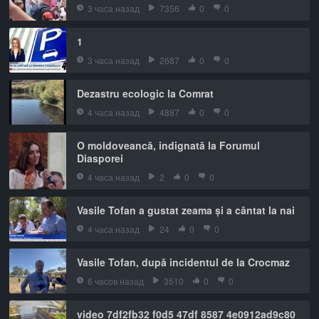
3 часа назад
7356
0
0
1
3 часа назад
2687
0
0
Dezastru ecologic la Comrat
4 часа назад
4887
0
0
O moldoveancă, indignată la Forumul
Diasporei
4 часа назад
2
0
0
Vasile Tofan a gustat zeama și a cântat la nai
4 часа назад
24
0
0
Vasile Tofan, după incidentul de la Crocmaz
6 часов назад
3510
0
0
video 7df2fb32 f0d5 47df 8587 4e0912ad9c80