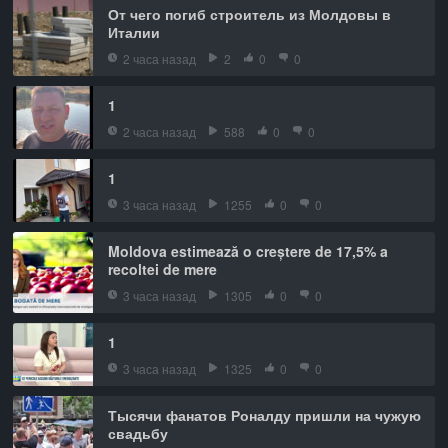
От чего погиб строитель из Молдовы в
Италии
2 часа назад
2
0
0
1
2 часа назад
588
0
0
1
3 часа назад
1255
0
0
Moldova estimează o creștere de 17,5% a
recoltei de mere
3 часа назад
1305
0
0
1
3 часа назад
1325
0
0
Тысячи фанатов Роналду пришли на чужую
свадьбу