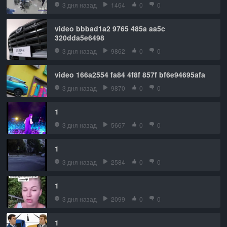
3 дня назад
1464
0
0
video bbbad1a2 9765 485a aa5c
320dda5e6498
3 дня назад
9862
0
0
video 166a2554 fa84 4f8f 857f bf6e94695afa
3 дня назад
9870
0
0
1
3 дня назад
5667
0
0
1
3 дня назад
2584
0
0
1
3 дня назад
2099
0
0
1