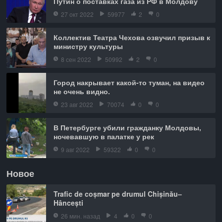
Путин о поставках газа из РФ в Молдову
27 окт 2022
59977
2
0
Коллектив Театра Чехова озвучил призыв к
министру культуры
8 сен 2022
50992
2
0
Город накрывает какой-то туман, на видео
не очень видно.
23 авг 2022
70074
0
0
В Петербурге убили гражданку Молдовы,
ночевавшую в палатке у рек
9 авг 2022
59322
0
0
Новое
Trafic de coșmar pe drumul Chișinău–
Hâncești
26 мин. назад
4
0
0