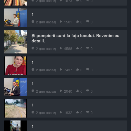
2 дня назад
1673
0
0
1
2 дня назад
1501
0
0
Și pompierii sunt la fața locului. Revenim cu
detalii.
2 дня назад
4588
0
0
1
2 дня назад
7437
0
0
1
2 дня назад
2040
0
0
1
2 дня назад
1932
0
0
1