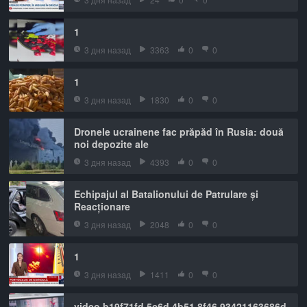
1
3 дня назад
3363
0
0
1
3 дня назад
1830
0
0
Dronele ucrainene fac prăpăd în Rusia: două
noi depozite ale
3 дня назад
4393
0
0
Echipajul al Batalionului de Patrulare și
Reacționare
3 дня назад
2048
0
0
1
3 дня назад
1411
0
0
video b19f71fd 5c6d 4b51 8f46 93421163686d