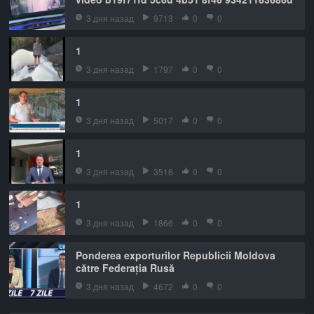
3 дня назад
9713
0
0
1
3 дня назад
1797
0
0
1
3 дня назад
5017
0
0
1
3 дня назад
3516
0
0
1
3 дня назад
1866
0
0
Ponderea exporturilor Republicii Moldova
către Federația Rusă
3 дня назад
4672
0
0