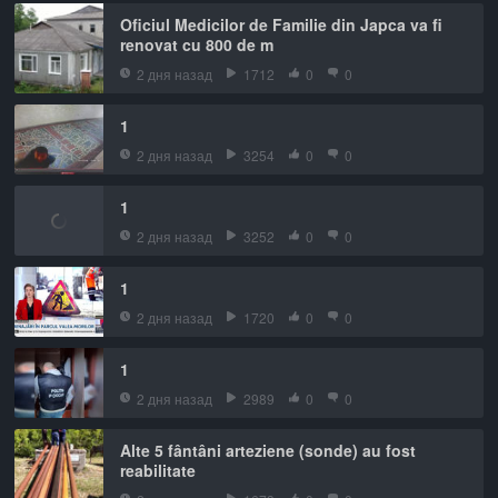
Oficiul Medicilor de Familie din Japca va fi
renovat cu 800 de m
2 дня назад
1712
0
0
1
2 дня назад
3254
0
0
1
2 дня назад
3252
0
0
1
2 дня назад
1720
0
0
1
2 дня назад
2989
0
0
Alte 5 fântâni arteziene (sonde) au fost
reabilitate