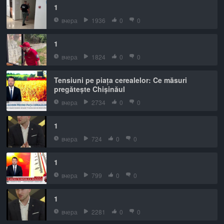
1
вчера
1936
0
0
1
вчера
1824
0
0
Tensiuni pe piața cerealelor: Ce măsuri
pregătește Chișinăul
вчера
2734
0
0
1
вчера
724
0
0
1
вчера
799
0
0
1
вчера
2281
0
0