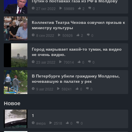
Путин о поставках газа из РФ в Молдову
27 окт 2022
59889
2
0
Коллектив Театра Чехова озвучил призыв к
министру культуры
8 сен 2022
50926
2
0
Город накрывает какой-то туман, на видео
не очень видно.
23 авг 2022
70014
0
0
В Петербурге убили гражданку Молдовы,
ночевавшую в палатке у рек
9 авг 2022
59241
0
0
Новое
1
вчера
2518
0
0