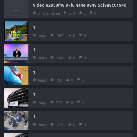
video e2950f49 97f8 4a4e 9949 5cf9a9c6194d
3 часа назад
376
0
0
1
вчера
1850
0
0
1
вчера
1347
0
0
1
вчера
781
0
0
1
вчера
772
0
0
1
вчера
1279
0
0