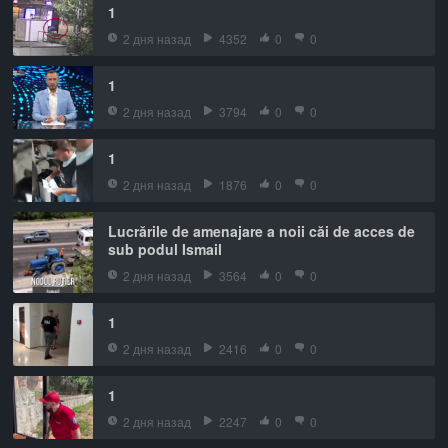
1
2 дня назад
4352
0
0
1
2 дня назад
3794
0
0
1
2 дня назад
1876
0
0
Lucrările de amenajare a noii căi de acces de
sub podul Ismail
2 дня назад
3564
0
0
1
2 дня назад
2416
0
0
1
2 дня назад
2247
0
0