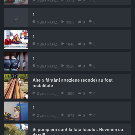
1
3 дня назад
3365
0
0
1
3 дня назад
1840
0
0
1
3 дня назад
3220
0
0
Alte 5 fântâni arteziene (sonde) au fost
reabilitate
3 дня назад
1850
0
0
1
3 дня назад
1673
0
0
Și pompierii sunt la fața locului. Revenim cu
detalii.