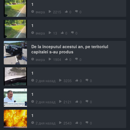
1
вчера
2215
0
0
1
вчера
13
0
0
De la începutul acestui an, pe teritoriul
capitalei s-au produs
вчера
1904
0
0
1
2 дня назад
3235
0
0
1
2 дня назад
2121
0
0
1
2 дня назад
2543
0
0