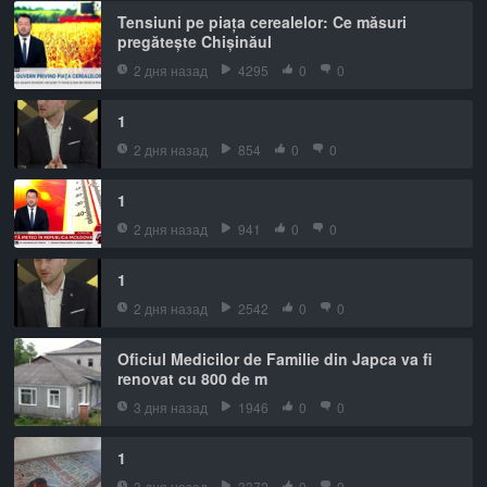
Tensiuni pe piața cerealelor: Ce măsuri
pregătește Chișinăul
2 дня назад
4295
0
0
1
2 дня назад
854
0
0
1
2 дня назад
941
0
0
1
2 дня назад
2542
0
0
Oficiul Medicilor de Familie din Japca va fi
renovat cu 800 de m
3 дня назад
1946
0
0
1
3 дня назад
3372
0
0