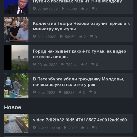
Путин о поставках газа из РФ в Молдову
27 окт 2022
59932
2
0
Коллектив Театра Чехова озвучил призыв к
министру культуры
8 сен 2022
50959
2
0
Город накрывает какой-то туман, на видео
не очень видно.
23 авг 2022
70044
0
0
В Петербурге убили гражданку Молдовы,
ночевавшую в палатке у рек
9 авг 2022
59288
0
0
Новое
video 7df2fb32 f0d5 47df 8587 4e0912ad9c80
3 часа назад
7317
0
0