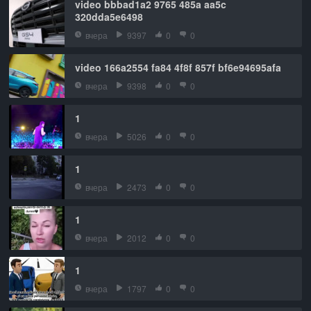
video bbbad1a2 9765 485a aa5c
320dda5e6498
вчера
9397
0
0
video 166a2554 fa84 4f8f 857f bf6e94695afa
вчера
9398
0
0
1
вчера
5026
0
0
1
вчера
2473
0
0
1
вчера
2012
0
0
1
вчера
1797
0
0