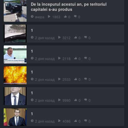
De la începutul acestui an, pe teritoriul
capitalei s-au produs
вчера
1863
0
0
1
2 дня назад
3212
0
0
1
2 дня назад
2118
0
0
1
2 дня назад
2533
0
0
1
2 дня назад
9980
0
0
1
2 дня назад
4086
0
0