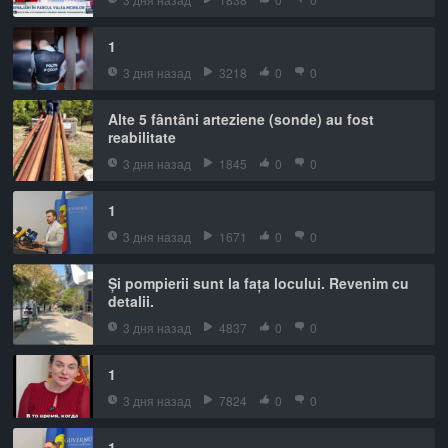
1
3 дня назад
3218
0
0
Alte 5 fântâni arteziene (sonde) au fost
reabilitate
3 дня назад
1845
0
0
1
3 дня назад
1671
0
0
Și pompierii sunt la fața locului. Revenim cu
detalii.
3 дня назад
4837
0
0
1
3 дня назад
7824
0
0
1