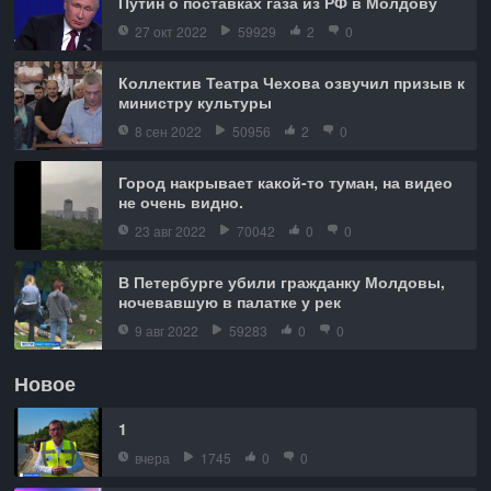
Путин о поставках газа из РФ в Молдову
27 окт 2022
59929
2
0
Коллектив Театра Чехова озвучил призыв к
министру культуры
8 сен 2022
50956
2
0
Город накрывает какой-то туман, на видео
не очень видно.
23 авг 2022
70042
0
0
В Петербурге убили гражданку Молдовы,
ночевавшую в палатке у рек
9 авг 2022
59283
0
0
Новое
1
вчера
1745
0
0