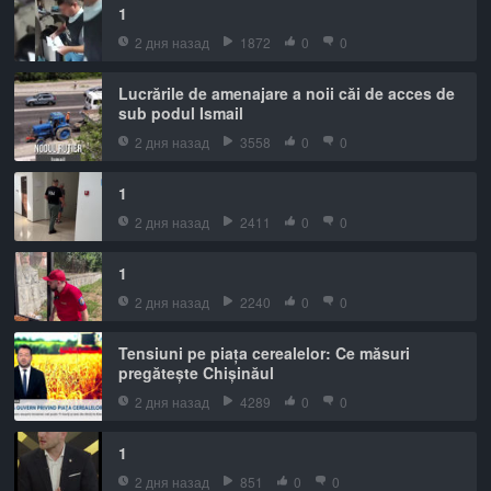
1
2 дня назад
1872
0
0
Lucrările de amenajare a noii căi de acces de
sub podul Ismail
2 дня назад
3558
0
0
1
2 дня назад
2411
0
0
1
2 дня назад
2240
0
0
Tensiuni pe piața cerealelor: Ce măsuri
pregătește Chișinăul
2 дня назад
4289
0
0
1
2 дня назад
851
0
0