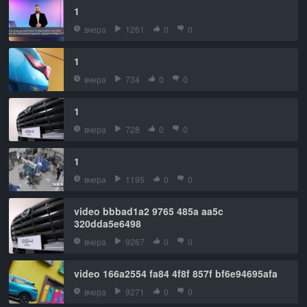
1
вчера
1261
0
0
1
вчера
734
0
0
1
вчера
728
0
0
1
вчера
1195
0
0
video bbbad1a2 9765 485a aa5c
320dda5e6498
вчера
9267
0
0
video 166a2554 fa84 4f8f 857f bf6e94695afa
вчера
9271
0
0