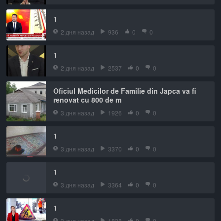
1
2 дня назад
936
0
0
1
2 дня назад
2537
0
0
Oficiul Medicilor de Familie din Japca va fi
renovat cu 800 de m
3 дня назад
1926
0
0
1
3 дня назад
3370
0
0
1
3 дня назад
3364
0
0
1
3 дня назад
1838
0
0