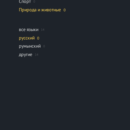
Спорт
0
Природа и животные
0
все языки
14
русский
0
румынский
0
другие
14