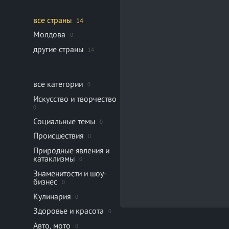
все страны
14
Молдова
0
другие страны
14
все категории
0
Искусство и творчество
0
Социальные темы
0
Происшествия
0
Природные явления и
катаклизмы
0
Знаменитости и шоу-
бизнес
0
Кулинария
0
Здоровье и красота
0
Авто, мото
0