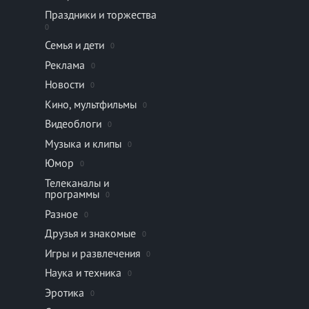
Праздники и торжества
0
Семья и дети
0
Реклама
0
Новости
0
Кино, мультфильмы
0
Видеоблоги
0
Музыка и клипы
0
Юмор
0
Телеканалы и
программы
0
Разное
0
Друзья и знакомые
0
Игры и развлечения
0
Наука и техника
0
Эротика
0