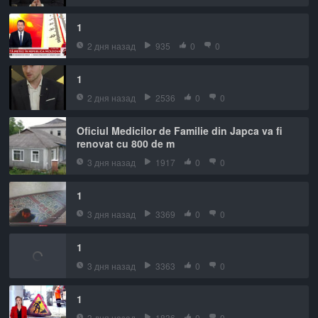
1
2 дня назад
935
0
0
1
2 дня назад
2536
0
0
Oficiul Medicilor de Familie din Japca va fi
renovat cu 800 de m
3 дня назад
1917
0
0
1
3 дня назад
3369
0
0
1
3 дня назад
3363
0
0
1
3 дня назад
1836
0
0