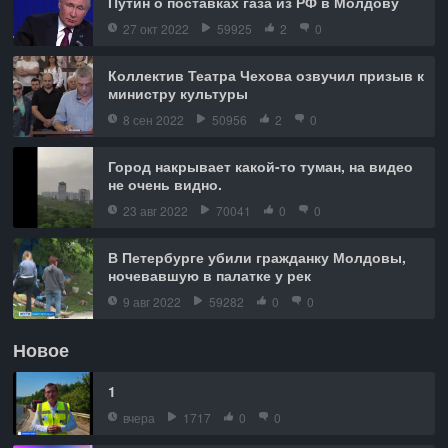
Путин о поставках газа из РФ в Молдову
27 окт 2022
59925
2
0
Коллектив Театра Чехова озвучил призыв к
министру культуры
8 сен 2022
50956
2
0
Город накрывает какой-то туман, на видео
не очень видно.
23 авг 2022
70041
0
0
В Петербурге убили гражданку Молдовы,
ночевавшую в палатке у рек
9 авг 2022
59282
0
0
Новое
1
вчера
1717
0
0