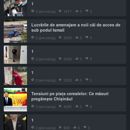
1
2 дня назад
1871
0
0
Lucrările de amenajare a noii căi de acces de
sub podul Ismail
2 дня назад
3555
0
0
1
2 дня назад
2406
0
0
1
2 дня назад
2235
0
0
Tensiuni pe piața cerealelor: Ce măsuri
pregătește Chișinăul
2 дня назад
4285
0
0
1
2 дня назад
849
0
0