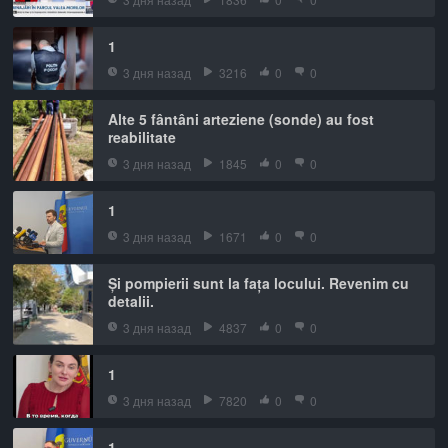
1
3 дня назад
3216
0
0
Alte 5 fântâni arteziene (sonde) au fost
reabilitate
3 дня назад
1845
0
0
1
3 дня назад
1671
0
0
Și pompierii sunt la fața locului. Revenim cu
detalii.
3 дня назад
4837
0
0
1
3 дня назад
7820
0
0
1