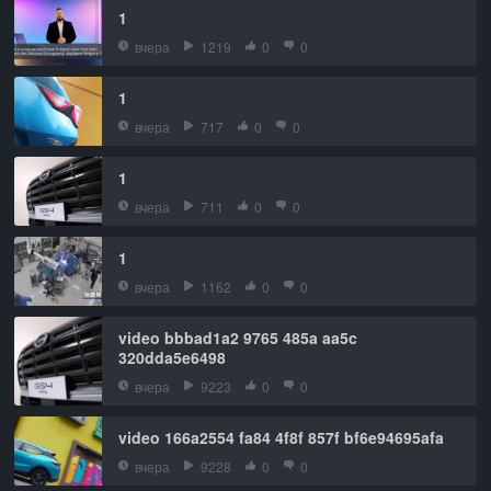
1
вчера
1219
0
0
1
вчера
717
0
0
1
вчера
711
0
0
1
вчера
1162
0
0
video bbbad1a2 9765 485a aa5c
320dda5e6498
вчера
9223
0
0
video 166a2554 fa84 4f8f 857f bf6e94695afa
вчера
9228
0
0