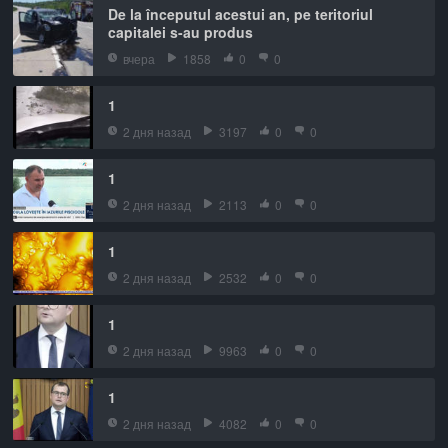
De la începutul acestui an, pe teritoriul
capitalei s-au produs
вчера
1858
0
0
1
2 дня назад
3197
0
0
1
2 дня назад
2113
0
0
1
2 дня назад
2532
0
0
1
2 дня назад
9963
0
0
1
2 дня назад
4082
0
0