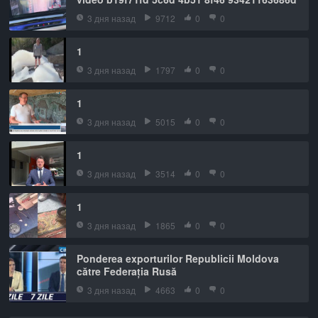
3 дня назад
9712
0
0
1
3 дня назад
1797
0
0
1
3 дня назад
5015
0
0
1
3 дня назад
3514
0
0
1
3 дня назад
1865
0
0
Ponderea exporturilor Republicii Moldova
către Federația Rusă
3 дня назад
4663
0
0