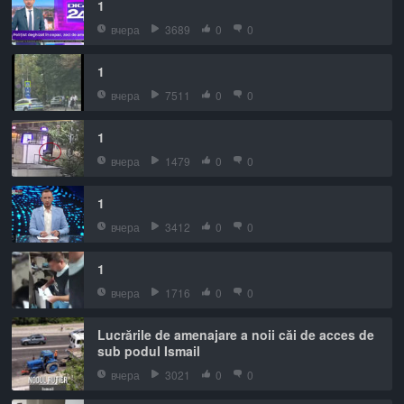
1
вчера
3689
0
0
1
вчера
7511
0
0
1
вчера
1479
0
0
1
вчера
3412
0
0
1
вчера
1716
0
0
Lucrările de amenajare a noii căi de acces de
sub podul Ismail
вчера
3021
0
0