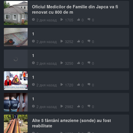
Oficiul Medicilor de Familie din Japca va fi
renovat cu 800 de m
2 дня назад
1705
0
0
1
2 дня назад
3252
0
0
1
2 дня назад
3250
0
0
1
2 дня назад
1720
0
0
1
2 дня назад
2982
0
0
Alte 5 fântâni arteziene (sonde) au fost
reabilitate