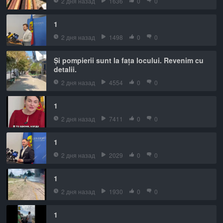
2 дня назад
1636
0
0
1
2 дня назад
1498
0
0
Și pompierii sunt la fața locului. Revenim cu
detalii.
2 дня назад
4554
0
0
1
2 дня назад
7411
0
0
1
2 дня назад
2029
0
0
1
2 дня назад
1930
0
0
1