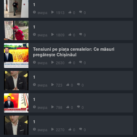
1
вчера
1913
0
0
1
вчера
1809
0
0
Tensiuni pe piața cerealelor: Ce măsuri
pregătește Chișinăul
вчера
2630
0
0
1
вчера
723
0
0
1
вчера
798
0
0
1
вчера
2270
0
0