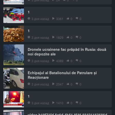
1
3 дня назад
3361
0
0
1
3 дня назад
1829
0
0
Dronele ucrainene fac prăpăd în Rusia: două
noi depozite ale
3 дня назад
4389
0
0
Echipajul al Batalionului de Patrulare și
Reacționare
3 дня назад
2047
0
0
1
3 дня назад
1410
0
0
video b19f71fd 5c6d 4b51 8f46 93421163686d