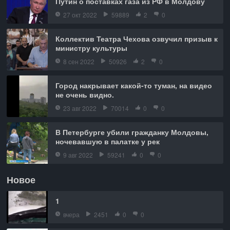
Путин о поставках газа из РФ в Молдову
27 окт 2022
59889
2
0
Коллектив Театра Чехова озвучил призыв к
министру культуры
8 сен 2022
50926
2
0
Город накрывает какой-то туман, на видео
не очень видно.
23 авг 2022
70014
0
0
В Петербурге убили гражданку Молдовы,
ночевавшую в палатке у рек
9 авг 2022
59241
0
0
Новое
1
вчера
2451
0
0