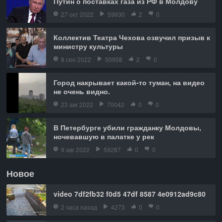
Путин о поставках газа из РФ в Молдову
27 окт 2022
59930
2
0
Коллектив Театра Чехова озвучил призыв к
министру культуры
8 сен 2022
50958
2
0
Город накрывает какой-то туман, на видео
не очень видно.
23 авг 2022
70042
0
0
В Петербурге убили гражданку Молдовы,
ночевавшую в палатке у рек
9 авг 2022
59287
0
0
Новое
video 7df2fb32 f0d5 47df 8587 4e0912ad9c80
2 часа назад
4273
0
0