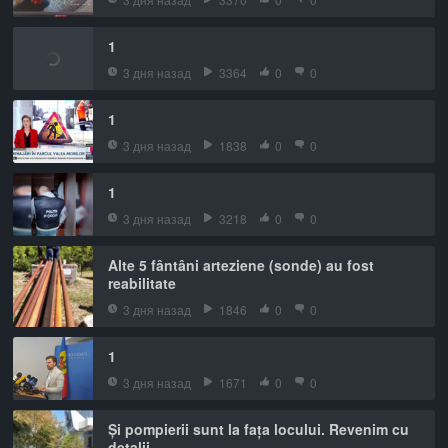
1
3 дня назад
3364
0
0
1
3 дня назад
1838
0
0
1
3 дня назад
3218
0
0
Alte 5 fântâni arteziene (sonde) au fost
reabilitate
3 дня назад
1846
0
0
1
3 дня назад
1671
0
0
Și pompierii sunt la fața locului. Revenim cu
detalii.