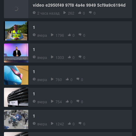
video e2950f49 97f8 4a4e 9949 5cf9a9c6194d
2 часа назад
262
0
0
1
вчера
1796
0
0
1
вчера
1303
0
0
1
вчера
760
0
0
1
вчера
754
0
0
1
вчера
1242
0
0