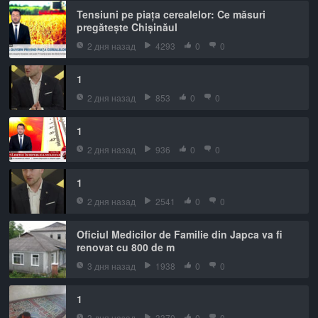
Tensiuni pe piața cerealelor: Ce măsuri
pregătește Chișinăul
2 дня назад
4293
0
0
1
2 дня назад
853
0
0
1
2 дня назад
936
0
0
1
2 дня назад
2541
0
0
Oficiul Medicilor de Familie din Japca va fi
renovat cu 800 de m
3 дня назад
1938
0
0
1
3 дня назад
3370
0
0