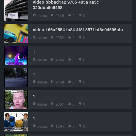
video bbbad1a2 9765 485a aa5c
320dda5e6498
вчера
9349
0
0
video 166a2554 fa84 4f8f 857f bf6e94695afa
вчера
9352
0
0
1
вчера
4966
0
0
1
вчера
2468
0
0
1
вчера
2007
0
0
1
вчера
1794
0
0