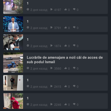
1
2 дня назад
4197
0
0
1
2 дня назад
3791
0
0
1
2 дня назад
1874
0
0
Lucrările de amenajare a noii căi de acces de
sub podul Ismail
2 дня назад
3560
0
0
1
2 дня назад
2415
0
0
1
2 дня назад
2246
0
0