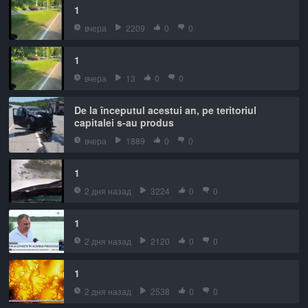
1
вчера
2209
0
0
1
вчера
13
0
0
De la începutul acestui an, pe teritoriul
capitalei s-au produs
вчера
1889
0
0
1
2 дня назад
3224
0
0
1
2 дня назад
2120
0
0
1
2 дня назад
2538
0
0