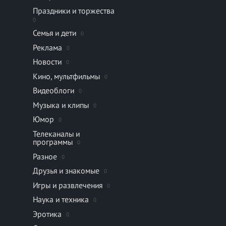
Праздники и торжества
0
Семья и дети
0
Реклама
0
Новости
0
Кино, мультфильмы
0
Видеоблоги
0
Музыка и клипы
0
Юмор
0
Телеканалы и
программы
0
Разное
0
Друзья и знакомые
0
Игры и развлечения
0
Наука и техника
0
Эротика
0