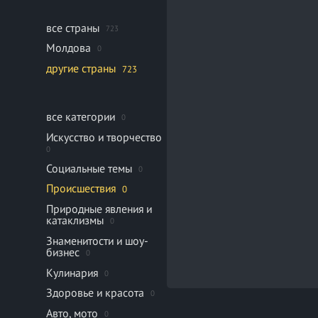
все страны
723
Молдова
0
другие страны
723
все категории
0
Искусство и творчество
0
Социальные темы
0
Происшествия
0
Природные явления и
катаклизмы
0
Знаменитости и шоу-
бизнес
0
Кулинария
0
Здоровье и красота
0
Авто, мото
0