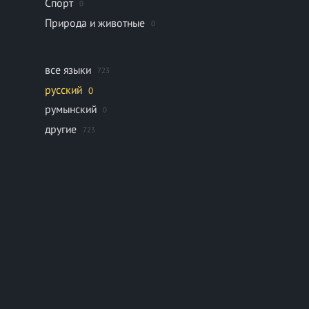
Спорт
0
Природа и животные
0
все языки
723
русский
0
румынский
0
другие
723