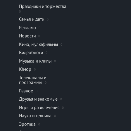
Праздники и торжества
0
Семья и дети
0
Реклама
0
Новости
0
Кино, мультфильмы
0
Видеоблоги
0
Музыка и клипы
0
Юмор
0
Телеканалы и
программы
0
Разное
0
Друзья и знакомые
0
Игры и развлечения
0
Наука и техника
0
Эротика
0