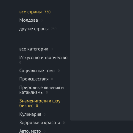
все страны
730
Молдова
0
другие страны
730
все категории
0
Искусство и творчество
0
Социальные темы
0
Происшествия
0
Природные явления и
катаклизмы
0
Знаменитости и шоу-
бизнес
0
Кулинария
0
Здоровье и красота
0
Авто, мото
0