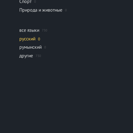
Спорт
0
Природа и животные
0
все языки
730
русский
0
румынский
0
другие
730