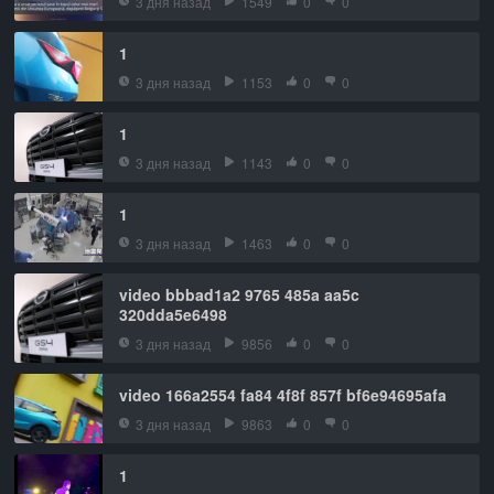
3 дня назад
1549
0
0
1
3 дня назад
1153
0
0
1
3 дня назад
1143
0
0
1
3 дня назад
1463
0
0
video bbbad1a2 9765 485a aa5c
320dda5e6498
3 дня назад
9856
0
0
video 166a2554 fa84 4f8f 857f bf6e94695afa
3 дня назад
9863
0
0
1