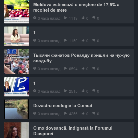
Moldova estimează o creștere de 17,5% a
recoltei de mere
3 часа назад
1119
0
0
1
3 часа назад
1150
0
0
Тысячи фанатов Роналду пришли на чужую
свадьбу
3 часа назад
6594
0
0
1
3 часа назад
2515
0
0
Dezastru ecologic la Comrat
3 часа назад
4256
0
0
O moldoveancă, indignată la Forumul
Diasporei