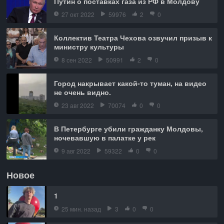
Путин о поставках газа из РФ в Молдову
27 окт 2022
59976
2
0
Коллектив Театра Чехова озвучил призыв к
министру культуры
8 сен 2022
50991
2
0
Город накрывает какой-то туман, на видео
не очень видно.
23 авг 2022
70074
0
0
В Петербурге убили гражданку Молдовы,
ночевавшую в палатке у рек
9 авг 2022
59322
0
0
Новое
1
25 мин. назад
3
0
0