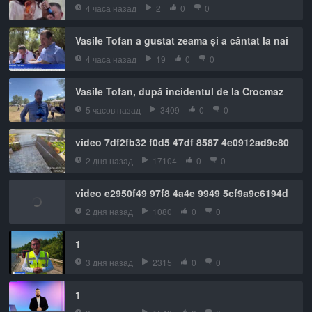
4 часа назад
2
0
0
Vasile Tofan a gustat zeama și a cântat la nai
4 часа назад
19
0
0
Vasile Tofan, după incidentul de la Crocmaz
5 часов назад
3409
0
0
video 7df2fb32 f0d5 47df 8587 4e0912ad9c80
2 дня назад
17104
0
0
video e2950f49 97f8 4a4e 9949 5cf9a9c6194d
2 дня назад
1080
0
0
1
3 дня назад
2315
0
0
1