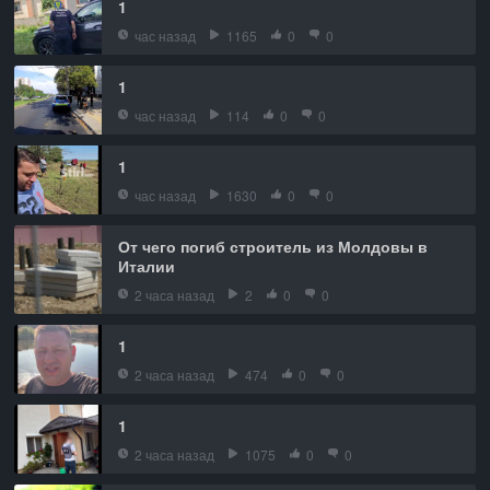
1
час назад
1165
0
0
1
час назад
114
0
0
1
час назад
1630
0
0
От чего погиб строитель из Молдовы в
Италии
2 часа назад
2
0
0
1
2 часа назад
474
0
0
1
2 часа назад
1075
0
0