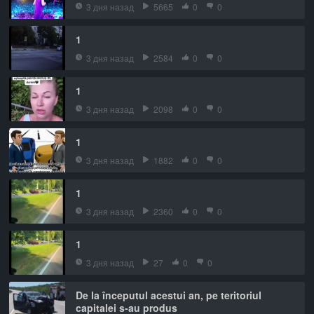
3 дня назад
5665
0
0
1
3 дня назад
2584
0
0
1
3 дня назад
2098
0
0
1
3 дня назад
1882
0
0
1
3 дня назад
2360
0
0
1
3 дня назад
27
0
0
De la începutul acestui an, pe teritoriul
capitalei s-au produs