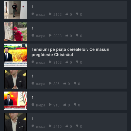
1
вчера
2152
0
0
1
вчера
2033
0
0
Tensiuni pe piața cerealelor: Ce măsuri
pregătește Chișinăul
вчера
3102
0
0
1
вчера
835
0
0
1
вчера
913
0
0
1
вчера
2410
0
0