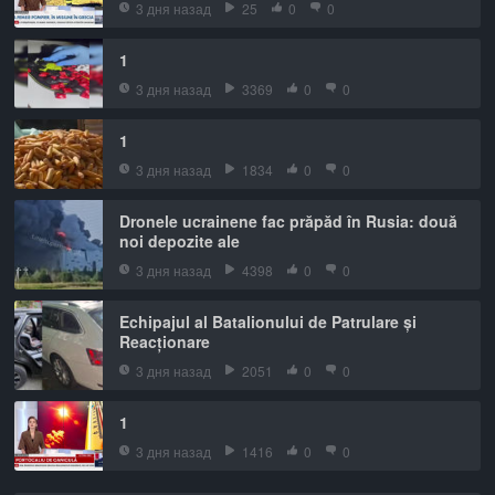
3 дня назад
25
0
0
1
3 дня назад
3369
0
0
1
3 дня назад
1834
0
0
Dronele ucrainene fac prăpăd în Rusia: două
noi depozite ale
3 дня назад
4398
0
0
Echipajul al Batalionului de Patrulare și
Reacționare
3 дня назад
2051
0
0
1
3 дня назад
1416
0
0