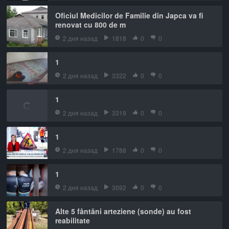
Oficiul Medicilor de Familie din Japca va fi
renovat cu 800 de m
2 дня назад
1818
0
0
1
2 дня назад
3322
0
0
1
2 дня назад
3319
0
0
1
2 дня назад
1788
0
0
1
2 дня назад
3092
0
0
Alte 5 fântâni arteziene (sonde) au fost
reabilitate