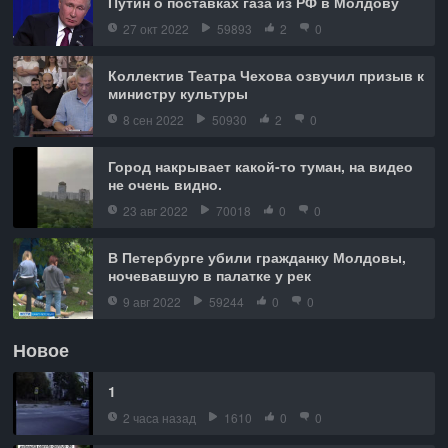
Путин о поставках газа из РФ в Молдову
27 окт 2022
59893
2
0
Коллектив Театра Чехова озвучил призыв к
министру культуры
8 сен 2022
50930
2
0
Город накрывает какой-то туман, на видео
не очень видно.
23 авг 2022
70018
0
0
В Петербурге убили гражданку Молдовы,
ночевавшую в палатке у рек
9 авг 2022
59244
0
0
Новое
1
2 часа назад
1610
0
0