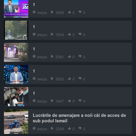
1
вчера
3906
0
0
1
вчера
7834
0
0
1
вчера
2381
0
0
1
вчера
3663
0
0
1
вчера
1847
0
0
Lucrările de amenajare a noii căi de acces de
sub podul Ismail
вчера
3246
0
0