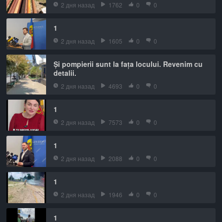
2 дня назад
1762
0
0
1
2 дня назад
1605
0
0
Și pompierii sunt la fața locului. Revenim cu
detalii.
2 дня назад
4693
0
0
1
2 дня назад
7573
0
0
1
2 дня назад
2088
0
0
1
2 дня назад
1946
0
0
1