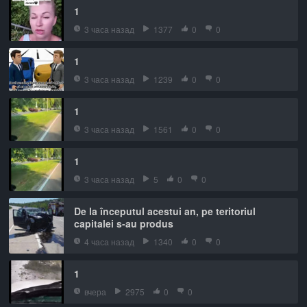
1
3 часа назад
1377
0
0
1
3 часа назад
1239
0
0
1
3 часа назад
1561
0
0
1
3 часа назад
5
0
0
De la începutul acestui an, pe teritoriul
capitalei s-au produs
4 часа назад
1340
0
0
1
вчера
2975
0
0