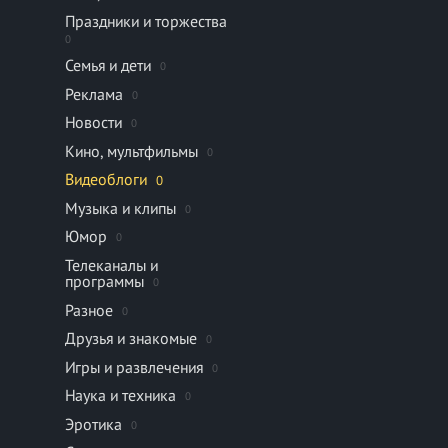
Праздники и торжества
0
Семья и дети
0
Реклама
0
Новости
0
Кино, мультфильмы
0
Видеоблоги
0
Музыка и клипы
0
Юмор
0
Телеканалы и
программы
0
Разное
0
Друзья и знакомые
0
Игры и развлечения
0
Наука и техника
0
Эротика
0