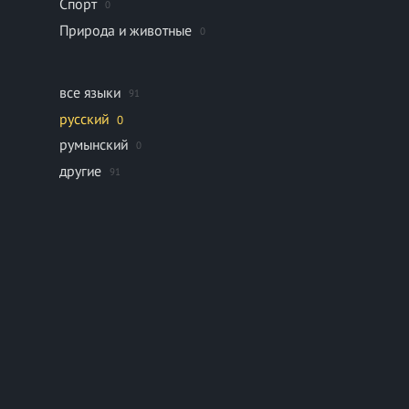
Спорт
0
Природа и животные
0
все языки
91
русский
0
румынский
0
другие
91