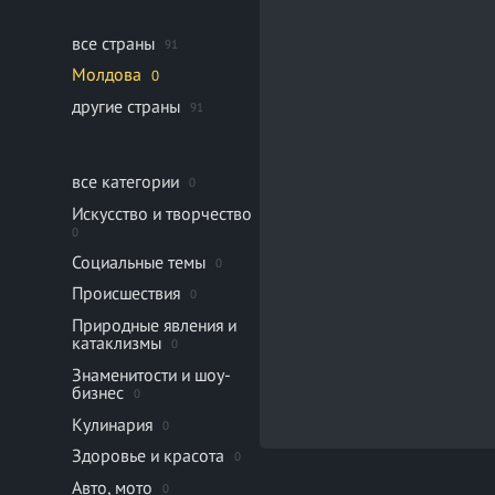
все страны
91
Молдова
0
другие страны
91
все категории
0
Искусство и творчество
0
Социальные темы
0
Происшествия
0
Природные явления и
катаклизмы
0
Знаменитости и шоу-
бизнес
0
Кулинария
0
Здоровье и красота
0
Авто, мото
0