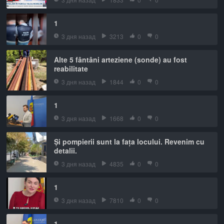
1
3 дня назад
3213
0
0
Alte 5 fântâni arteziene (sonde) au fost
reabilitate
3 дня назад
1844
0
0
1
3 дня назад
1668
0
0
Și pompierii sunt la fața locului. Revenim cu
detalii.
3 дня назад
4835
0
0
1
3 дня назад
7810
0
0
1