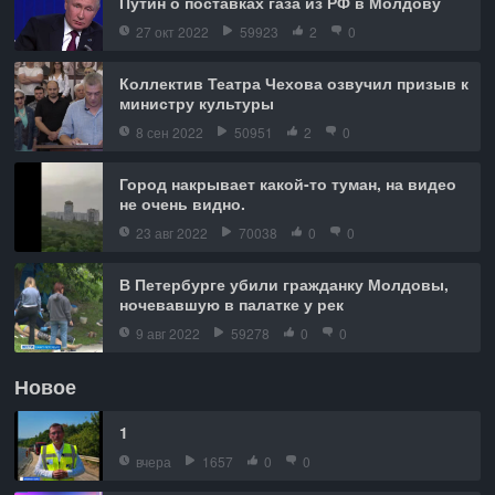
Путин о поставках газа из РФ в Молдову
27 окт 2022
59923
2
0
Коллектив Театра Чехова озвучил призыв к
министру культуры
8 сен 2022
50951
2
0
Город накрывает какой-то туман, на видео
не очень видно.
23 авг 2022
70038
0
0
В Петербурге убили гражданку Молдовы,
ночевавшую в палатке у рек
9 авг 2022
59278
0
0
Новое
1
вчера
1657
0
0