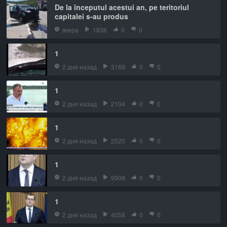
De la începutul acestui an, pe teritoriul
capitalei s-au produs
вчера
1836
0
0
1
2 дня назад
3169
0
0
1
2 дня назад
2104
0
0
1
2 дня назад
2520
0
0
1
2 дня назад
9909
0
0
1
2 дня назад
4058
0
0