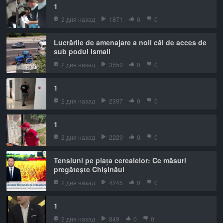
1
2 дня назад
1871
0
0
Lucrările de amenajare a noii căi de acces de
sub podul Ismail
2 дня назад
3550
0
0
1
2 дня назад
2397
0
0
1
2 дня назад
2229
0
0
Tensiuni pe piața cerealelor: Ce măsuri
pregătește Chișinăul
2 дня назад
4245
0
0
1
2 дня назад
849
0
0