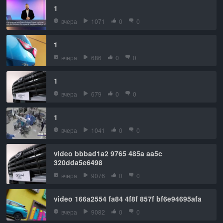
1
вчера
1071
0
0
1
вчера
686
0
0
1
вчера
679
0
0
1
вчера
1041
0
0
video bbbad1a2 9765 485a aa5c
320dda5e6498
вчера
9076
0
0
video 166a2554 fa84 4f8f 857f bf6e94695afa
вчера
9082
0
0