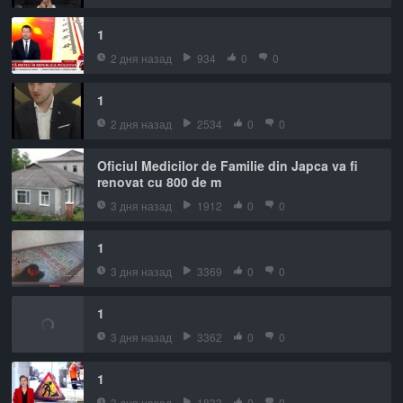
1
2 дня назад
934
0
0
1
2 дня назад
2534
0
0
Oficiul Medicilor de Familie din Japca va fi
renovat cu 800 de m
3 дня назад
1912
0
0
1
3 дня назад
3369
0
0
1
3 дня назад
3362
0
0
1
3 дня назад
1833
0
0