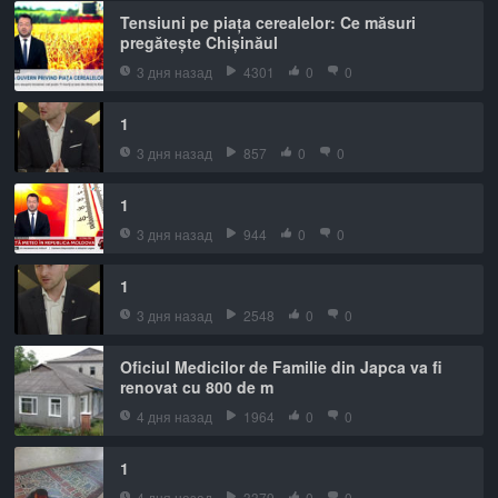
Tensiuni pe piața cerealelor: Ce măsuri
pregătește Chișinăul
3 дня назад
4301
0
0
1
3 дня назад
857
0
0
1
3 дня назад
944
0
0
1
3 дня назад
2548
0
0
Oficiul Medicilor de Familie din Japca va fi
renovat cu 800 de m
4 дня назад
1964
0
0
1
4 дня назад
3379
0
0