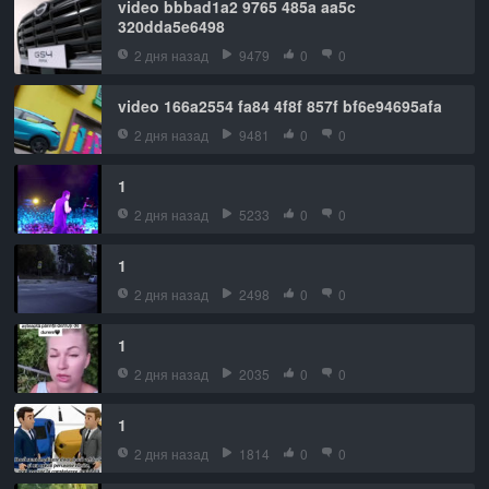
video bbbad1a2 9765 485a aa5c
320dda5e6498
2 дня назад
9479
0
0
video 166a2554 fa84 4f8f 857f bf6e94695afa
2 дня назад
9481
0
0
1
2 дня назад
5233
0
0
1
2 дня назад
2498
0
0
1
2 дня назад
2035
0
0
1
2 дня назад
1814
0
0