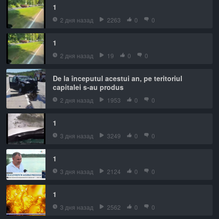
1
2 дня назад
2263
0
0
1
2 дня назад
19
0
0
De la începutul acestui an, pe teritoriul
capitalei s-au produs
2 дня назад
1953
0
0
1
3 дня назад
3249
0
0
1
3 дня назад
2124
0
0
1
3 дня назад
2562
0
0