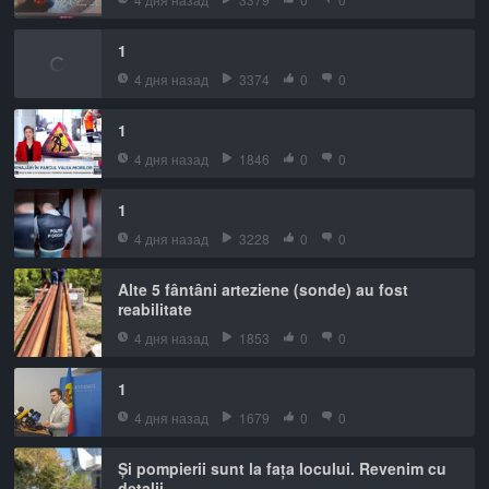
1
4 дня назад
3374
0
0
1
4 дня назад
1846
0
0
1
4 дня назад
3228
0
0
Alte 5 fântâni arteziene (sonde) au fost
reabilitate
4 дня назад
1853
0
0
1
4 дня назад
1679
0
0
Și pompierii sunt la fața locului. Revenim cu
detalii.