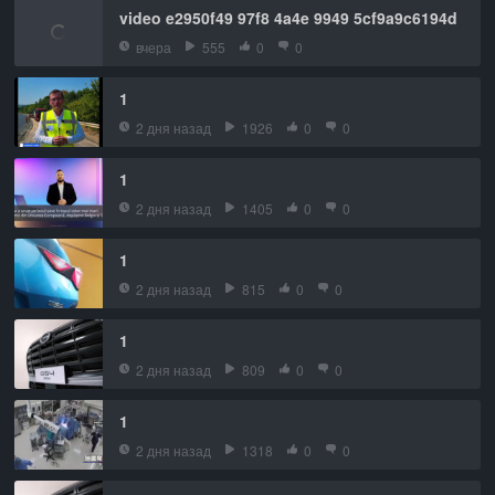
video e2950f49 97f8 4a4e 9949 5cf9a9c6194d
вчера
555
0
0
1
2 дня назад
1926
0
0
1
2 дня назад
1405
0
0
1
2 дня назад
815
0
0
1
2 дня назад
809
0
0
1
2 дня назад
1318
0
0