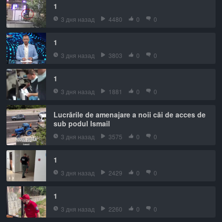
1
3 дня назад
4480
0
0
1
3 дня назад
3803
0
0
1
3 дня назад
1881
0
0
Lucrările de amenajare a noii căi de acces de
sub podul Ismail
3 дня назад
3575
0
0
1
3 дня назад
2429
0
0
1
3 дня назад
2260
0
0