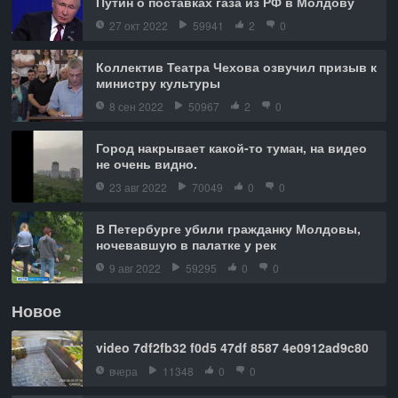
Путин о поставках газа из РФ в Молдову
27 окт 2022
59941
2
0
Коллектив Театра Чехова озвучил призыв к
министру культуры
8 сен 2022
50967
2
0
Город накрывает какой-то туман, на видео
не очень видно.
23 авг 2022
70049
0
0
В Петербурге убили гражданку Молдовы,
ночевавшую в палатке у рек
9 авг 2022
59295
0
0
Новое
video 7df2fb32 f0d5 47df 8587 4e0912ad9c80
вчера
11348
0
0