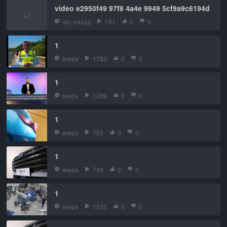
video e2950f49 97f8 4a4e 9949 5cf9a9c6194d
час назад
191
0
0
1
вчера
1783
0
0
1
вчера
1289
0
0
1
вчера
755
0
0
1
вчера
749
0
0
1
вчера
1225
0
0