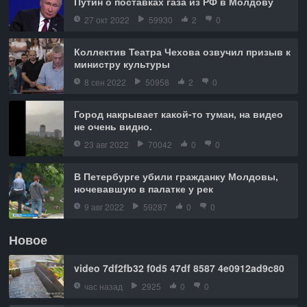
Путин о поставках газа из РФ в Молдову
27 окт 2022
59930
2
0
Коллектив Театра Чехова озвучил призыв к
министру культуры
8 сен 2022
50958
2
0
Город накрывает какой-то туман, на видео
не очень видно.
23 авг 2022
70042
0
0
В Петербурге убили гражданку Молдовы,
ночевавшую в палатке у рек
9 авг 2022
59287
0
0
Новое
video 7df2fb32 f0d5 47df 8587 4e0912ad9c80
час назад
2925
0
0