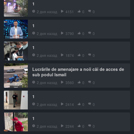
1
2 дня назад
4151
0
0
1
2 дня назад
3790
0
0
1
2 дня назад
1874
0
0
Lucrările de amenajare a noii căi de acces de
sub podul Ismail
2 дня назад
3560
0
0
1
2 дня назад
2414
0
0
1
2 дня назад
2244
0
0