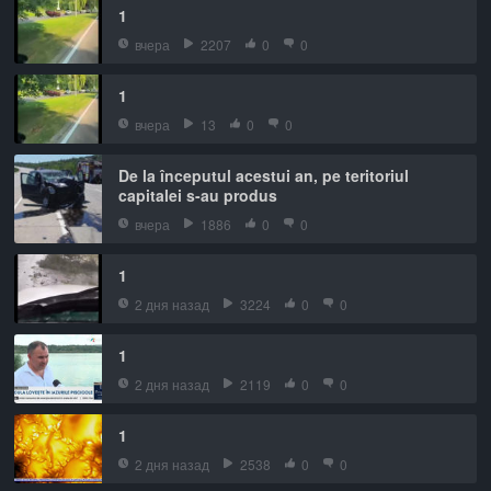
1
вчера
2207
0
0
1
вчера
13
0
0
De la începutul acestui an, pe teritoriul
capitalei s-au produs
вчера
1886
0
0
1
2 дня назад
3224
0
0
1
2 дня назад
2119
0
0
1
2 дня назад
2538
0
0