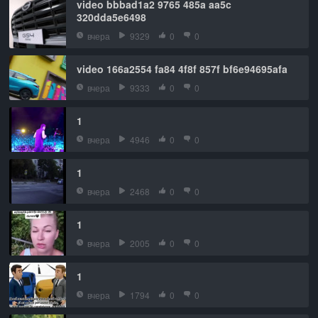
video bbbad1a2 9765 485a aa5c
320dda5e6498
вчера
9329
0
0
video 166a2554 fa84 4f8f 857f bf6e94695afa
вчера
9333
0
0
1
вчера
4946
0
0
1
вчера
2468
0
0
1
вчера
2005
0
0
1
вчера
1794
0
0