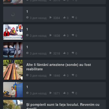
1
3 дня назад
3364
0
0
1
3 дня назад
1838
0
0
1
3 дня назад
3218
0
0
Alte 5 fântâni arteziene (sonde) au fost
reabilitate
3 дня назад
1846
0
0
1
3 дня назад
1671
0
0
Și pompierii sunt la fața locului. Revenim cu
detalii.