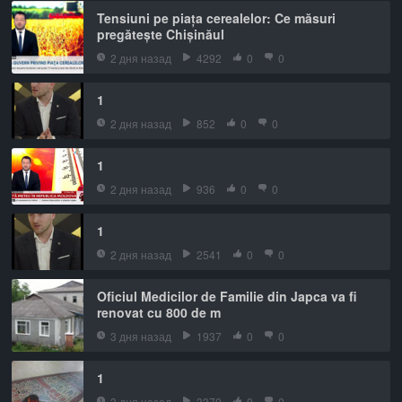
Tensiuni pe piața cerealelor: Ce măsuri
pregătește Chișinăul
2 дня назад
4292
0
0
1
2 дня назад
852
0
0
1
2 дня назад
936
0
0
1
2 дня назад
2541
0
0
Oficiul Medicilor de Familie din Japca va fi
renovat cu 800 de m
3 дня назад
1937
0
0
1
3 дня назад
3370
0
0