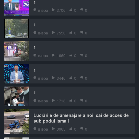
1
вчера
3706
0
0
1
вчера
7550
0
0
1
вчера
1660
0
0
1
вчера
3446
0
0
1
вчера
1718
0
0
Lucrările de amenajare a noii căi de acces de
sub podul Ismail
вчера
3065
0
0