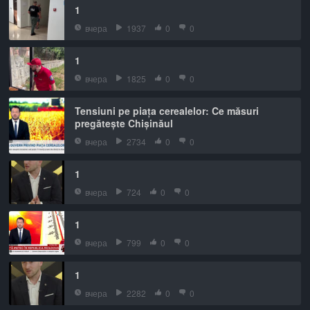
1
вчера
1937
0
0
1
вчера
1825
0
0
Tensiuni pe piața cerealelor: Ce măsuri
pregătește Chișinăul
вчера
2734
0
0
1
вчера
724
0
0
1
вчера
799
0
0
1
вчера
2282
0
0