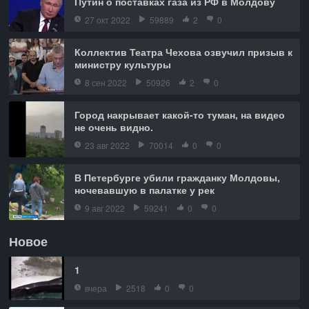
Путин о поставках газа из РФ в Молдову
27 окт 2022
59889
2
0
Коллектив Театра Чехова озвучил призыв к
министру культуры
8 сен 2022
50926
2
0
Город накрывает какой-то туман, на видео
не очень видно.
23 авг 2022
70014
0
0
В Петербурге убили гражданку Молдовы,
ночевавшую в палатке у рек
9 авг 2022
59241
0
0
Новое
1
вчера
2518
0
0