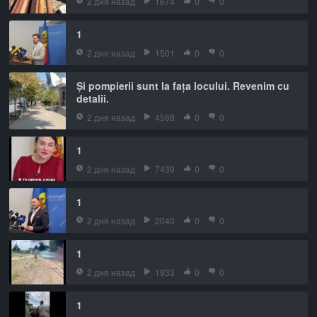
2 дня назад
1674
0
0
1
2 дня назад
1501
0
0
Și pompierii sunt la fața locului. Revenim cu
detalii.
2 дня назад
4588
0
0
1
2 дня назад
7439
0
0
1
2 дня назад
2040
0
0
1
2 дня назад
1933
0
0
1