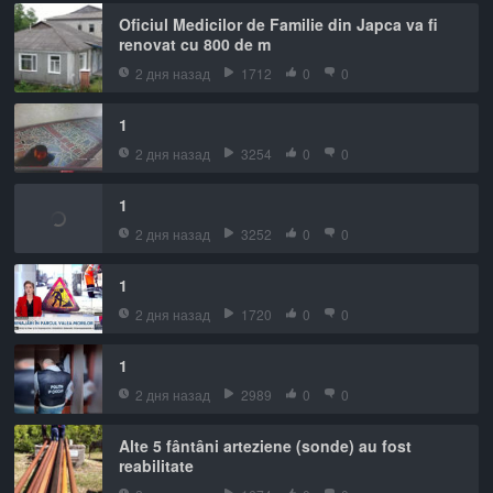
Oficiul Medicilor de Familie din Japca va fi
renovat cu 800 de m
2 дня назад
1712
0
0
1
2 дня назад
3254
0
0
1
2 дня назад
3252
0
0
1
2 дня назад
1720
0
0
1
2 дня назад
2989
0
0
Alte 5 fântâni arteziene (sonde) au fost
reabilitate