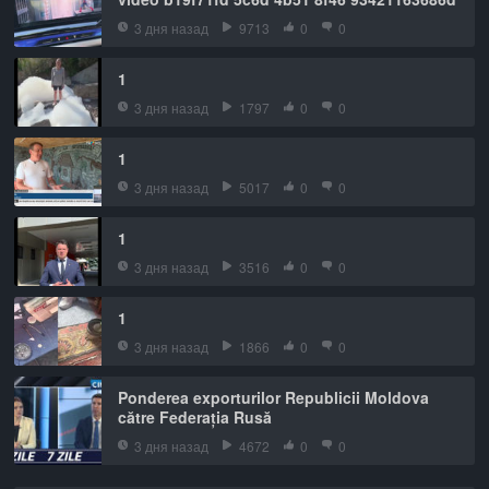
3 дня назад
9713
0
0
1
3 дня назад
1797
0
0
1
3 дня назад
5017
0
0
1
3 дня назад
3516
0
0
1
3 дня назад
1866
0
0
Ponderea exporturilor Republicii Moldova
către Federația Rusă
3 дня назад
4672
0
0