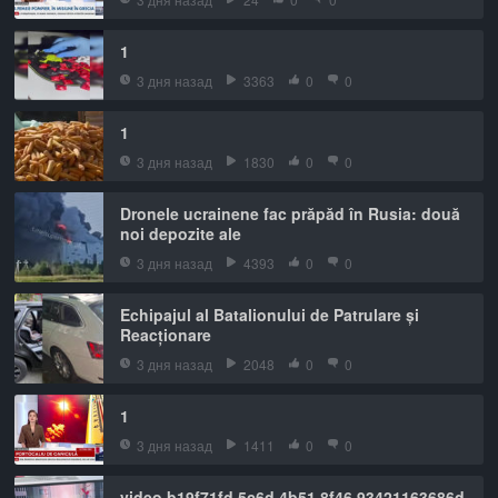
1
3 дня назад
3363
0
0
1
3 дня назад
1830
0
0
Dronele ucrainene fac prăpăd în Rusia: două
noi depozite ale
3 дня назад
4393
0
0
Echipajul al Batalionului de Patrulare și
Reacționare
3 дня назад
2048
0
0
1
3 дня назад
1411
0
0
video b19f71fd 5c6d 4b51 8f46 93421163686d