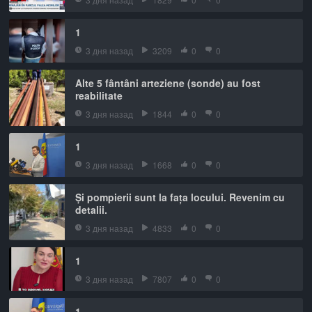
1
3 дня назад
3209
0
0
Alte 5 fântâni arteziene (sonde) au fost
reabilitate
3 дня назад
1844
0
0
1
3 дня назад
1668
0
0
Și pompierii sunt la fața locului. Revenim cu
detalii.
3 дня назад
4833
0
0
1
3 дня назад
7807
0
0
1