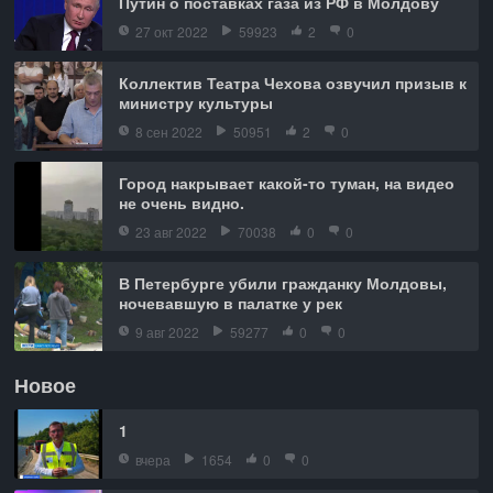
Путин о поставках газа из РФ в Молдову
27 окт 2022
59923
2
0
Коллектив Театра Чехова озвучил призыв к
министру культуры
8 сен 2022
50951
2
0
Город накрывает какой-то туман, на видео
не очень видно.
23 авг 2022
70038
0
0
В Петербурге убили гражданку Молдовы,
ночевавшую в палатке у рек
9 авг 2022
59277
0
0
Новое
1
вчера
1654
0
0