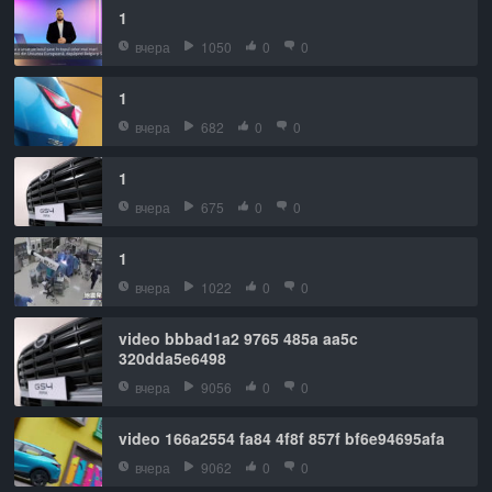
1
вчера
1050
0
0
1
вчера
682
0
0
1
вчера
675
0
0
1
вчера
1022
0
0
video bbbad1a2 9765 485a aa5c
320dda5e6498
вчера
9056
0
0
video 166a2554 fa84 4f8f 857f bf6e94695afa
вчера
9062
0
0