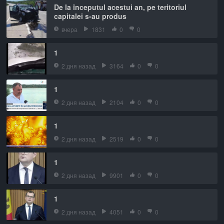
De la începutul acestui an, pe teritoriul
capitalei s-au produs
вчера
1831
0
0
1
2 дня назад
3164
0
0
1
2 дня назад
2104
0
0
1
2 дня назад
2519
0
0
1
2 дня назад
9901
0
0
1
2 дня назад
4051
0
0