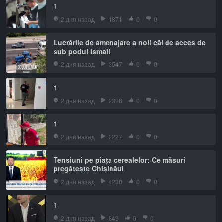
1
2 дня назад
1871
0
0
Lucrările de amenajare a noii căi de acces de
sub podul Ismail
2 дня назад
3547
0
0
1
2 дня назад
2396
0
0
1
2 дня назад
2227
0
0
Tensiuni pe piața cerealelor: Ce măsuri
pregătește Chișinăul
2 дня назад
4230
0
0
1
2 дня назад
849
0
0