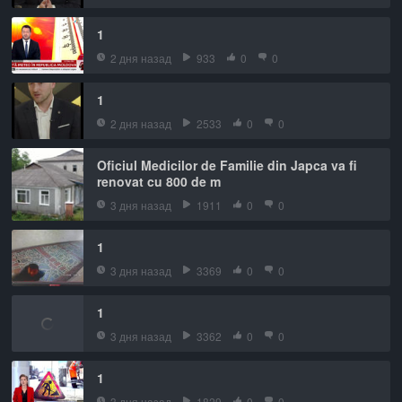
1
2 дня назад
933
0
0
1
2 дня назад
2533
0
0
Oficiul Medicilor de Familie din Japca va fi
renovat cu 800 de m
3 дня назад
1911
0
0
1
3 дня назад
3369
0
0
1
3 дня назад
3362
0
0
1
3 дня назад
1829
0
0