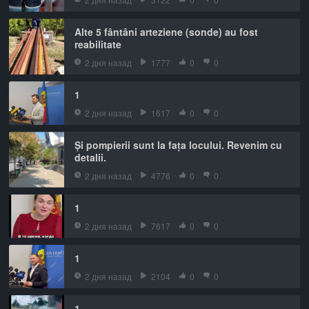
Alte 5 fântâni arteziene (sonde) au fost
reabilitate
2 дня назад
1777
0
0
1
2 дня назад
1617
0
0
Și pompierii sunt la fața locului. Revenim cu
detalii.
2 дня назад
4776
0
0
1
2 дня назад
7617
0
0
1
2 дня назад
2104
0
0
1