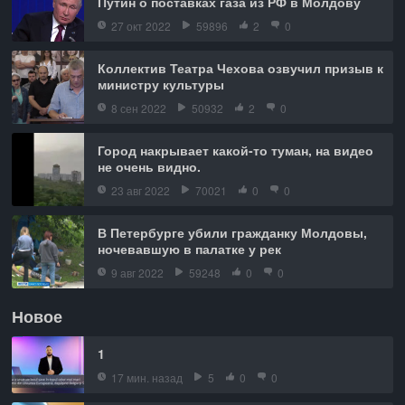
Путин о поставках газа из РФ в Молдову
27 окт 2022
59896
2
0
Коллектив Театра Чехова озвучил призыв к
министру культуры
8 сен 2022
50932
2
0
Город накрывает какой-то туман, на видео
не очень видно.
23 авг 2022
70021
0
0
В Петербурге убили гражданку Молдовы,
ночевавшую в палатке у рек
9 авг 2022
59248
0
0
Новое
1
17 мин. назад
5
0
0