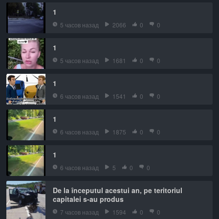
1
5 часов назад
2066
0
0
1
5 часов назад
1681
0
0
1
6 часов назад
1541
0
0
1
6 часов назад
1875
0
0
1
6 часов назад
5
0
0
De la începutul acestui an, pe teritoriul
capitalei s-au produs
7 часов назад
1594
0
0