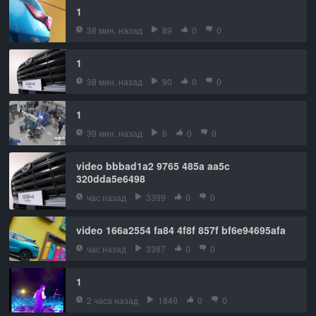
1
38 мин. назад
89
0
0
1
38 мин. назад
90
0
0
1
39 мин. назад
6
0
0
video bbbad1a2 9765 485a aa5c
320dda5e6498
час назад
3399
0
0
video 166a2554 fa84 4f8f 857f bf6e94695afa
час назад
3387
0
0
1
2 часа назад
1849
0
0