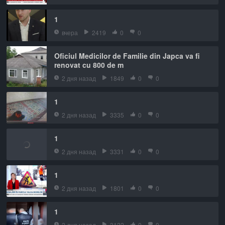
1
вчера
2419
0
0
Oficiul Medicilor de Familie din Japca va fi
renovat cu 800 de m
2 дня назад
1849
0
0
1
2 дня назад
3335
0
0
1
2 дня назад
3331
0
0
1
2 дня назад
1801
0
0
1
2 дня назад
3122
0
0