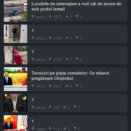
Lucrările de amenajare a noii căi de acces de
sub podul Ismail
вчера
3273
0
0
1
вчера
2198
0
0
1
вчера
2066
0
0
Tensiuni pe piața cerealelor: Ce măsuri
pregătește Chișinăul
вчера
3304
0
0
1
вчера
835
0
0
1
вчера
914
0
0