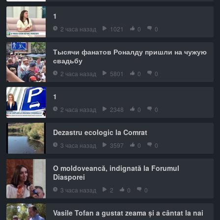
1
2 часа назад
1021
0
0
Тысячи фанатов Роналду пришли на чужую
свадьбу
2 часа назад
5801
0
0
1
2 часа назад
2348
0
0
Dezastru ecologic la Comrat
3 часа назад
3597
0
0
O moldoveancă, indignată la Forumul
Diasporei
3 часа назад
2
0
0
Vasile Tofan a gustat zeama și a cântat la nai