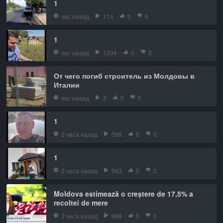
1
час назад
114
0
0
1
час назад
1204
0
0
От чего погиб строитель из Молдовы в
Италии
час назад
2
0
0
1
2 часа назад
399
0
0
1
2 часа назад
943
0
0
Moldova estimează o creștere de 17,5% a
recoltei de mere
2 часа назад
988
0
0