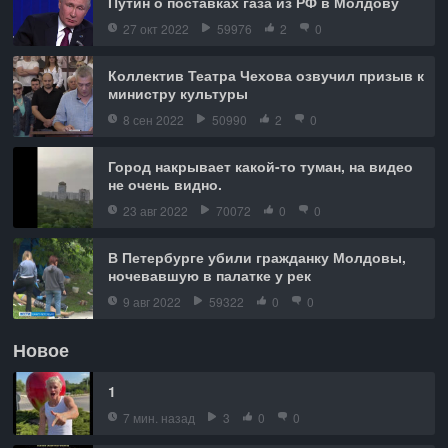
Путин о поставках газа из РФ в Молдову
27 окт 2022
59976
2
0
Коллектив Театра Чехова озвучил призыв к
министру культуры
8 сен 2022
50990
2
0
Город накрывает какой-то туман, на видео
не очень видно.
23 авг 2022
70072
0
0
В Петербурге убили гражданку Молдовы,
ночевавшую в палатке у рек
9 авг 2022
59322
0
0
Новое
1
7 мин. назад
3
0
0