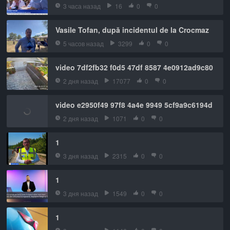
3 часа назад
16
0
0
Vasile Tofan, după incidentul de la Crocmaz
5 часов назад
3299
0
0
video 7df2fb32 f0d5 47df 8587 4e0912ad9c80
2 дня назад
17077
0
0
video e2950f49 97f8 4a4e 9949 5cf9a9c6194d
2 дня назад
1071
0
0
1
3 дня назад
2315
0
0
1
3 дня назад
1549
0
0
1