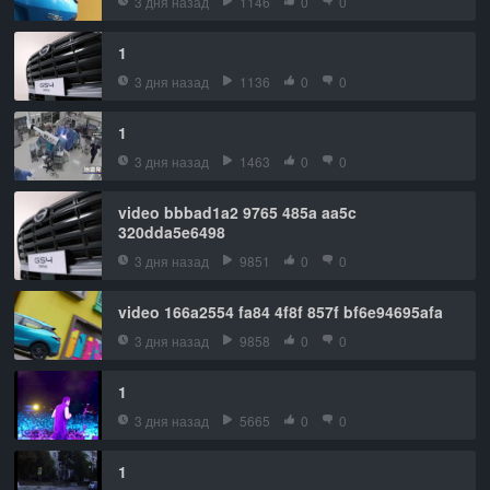
3 дня назад
1146
0
0
1
3 дня назад
1136
0
0
1
3 дня назад
1463
0
0
video bbbad1a2 9765 485a aa5c
320dda5e6498
3 дня назад
9851
0
0
video 166a2554 fa84 4f8f 857f bf6e94695afa
3 дня назад
9858
0
0
1
3 дня назад
5665
0
0
1