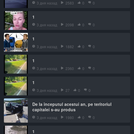
3 дня назад
2583
0
0
1
3 дня назад
2098
0
0
1
3 дня назад
1882
0
0
1
3 дня назад
2360
0
0
1
3 дня назад
27
0
0
De la începutul acestui an, pe teritoriul
capitalei s-au produs
3 дня назад
1980
0
0
1