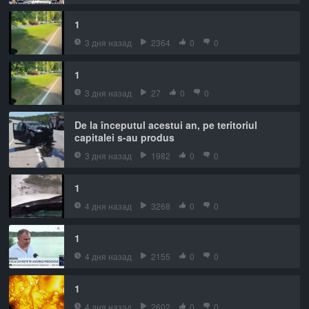
1
3 дня назад
2364
0
0
1
3 дня назад
27
0
0
De la începutul acestui an, pe teritoriul
capitalei s-au produs
3 дня назад
1982
0
0
1
4 дня назад
3268
0
0
1
4 дня назад
2155
0
0
1
4 дня назад
2602
0
0