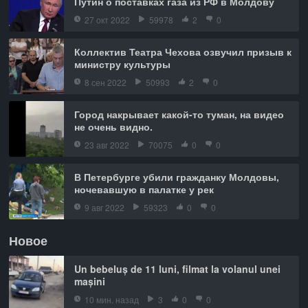
Путин о поставках газа из РФ в Молдову
27 окт 2022
59978
2
0
Коллектив Театра Чехова озвучил призыв к
министру культуры
8 сен 2022
50993
2
0
Город накрывает какой-то туман, на видео
не очень видно.
23 авг 2022
70075
0
0
В Петербурге убили гражданку Молдовы,
ночевавшую в палатке у рек
9 авг 2022
59323
0
0
Новое
Un bebeluș de 11 luni, filmat la volanul unei
mașini
10 мин. назад
3
0
0