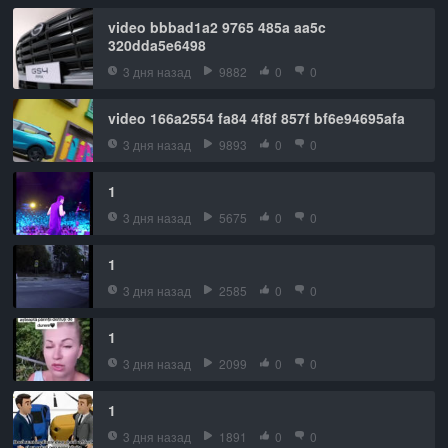
video bbbad1a2 9765 485a aa5c
320dda5e6498
3 дня назад
9882
0
0
video 166a2554 fa84 4f8f 857f bf6e94695afa
3 дня назад
9893
0
0
1
3 дня назад
5675
0
0
1
3 дня назад
2585
0
0
1
3 дня назад
2099
0
0
1
3 дня назад
1891
0
0