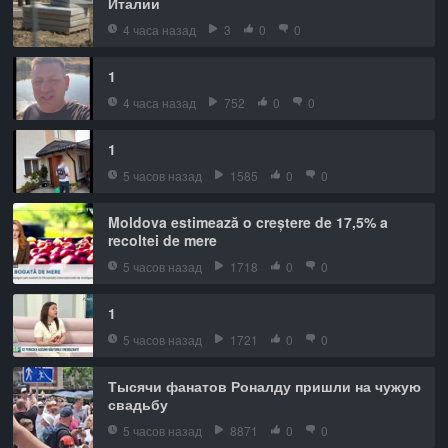
Италии
4 часа назад
3
0
0
1
4 часа назад
752
0
0
1
5 часов назад
1585
0
0
Moldova estimează o creștere de 17,5% a
recoltei de mere
5 часов назад
1718
0
0
1
5 часов назад
1721
0
0
Тысячи фанатов Роналду пришли на чужую
свадьбу
5 часов назад
8871
0
0