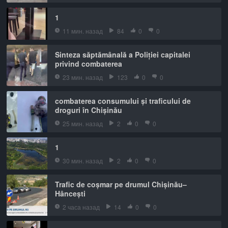
1
11 мин. назад
84
0
0
Sinteza săptămânală a Poliției capitalei
privind combaterea
23 мин. назад
123
0
0
combaterea consumului și traficului de
droguri în Chișinău
25 мин. назад
2
0
0
1
30 мин. назад
2
0
0
Trafic de coșmar pe drumul Chișinău–
Hâncești
2 часа назад
14
0
0