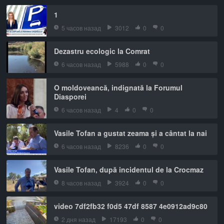
1
5 часов назад
3012
0
0
Dezastru ecologic la Comrat
6 часов назад
5988
0
0
O moldoveancă, indignată la Forumul
Diasporei
6 часов назад
4
0
0
Vasile Tofan a gustat zeama și a cântat la nai
6 часов назад
8236
0
0
Vasile Tofan, după incidentul de la Crocmaz
8 часов назад
3924
0
0
video 7df2fb32 f0d5 47df 8587 4e0912ad9c80
2 дня назад
17193
0
0