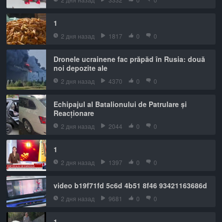
1
2 дня назад
1817
0
0
Dronele ucrainene fac prăpăd în Rusia: două
noi depozite ale
2 дня назад
4370
0
0
Echipajul al Batalionului de Patrulare și
Reacționare
2 дня назад
2044
0
0
1
2 дня назад
1397
0
0
video b19f71fd 5c6d 4b51 8f46 93421163686d
2 дня назад
9681
0
0
1