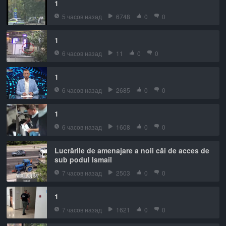
1
5 часов назад
6748
0
0
1
6 часов назад
11
0
0
1
6 часов назад
2685
0
0
1
6 часов назад
1608
0
0
Lucrările de amenajare a noii căi de acces de
sub podul Ismail
7 часов назад
2503
0
0
1
7 часов назад
1621
0
0