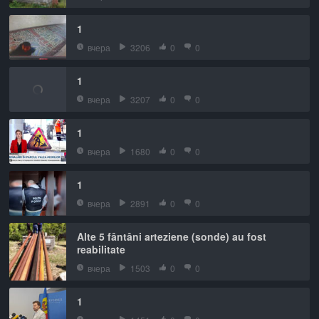
1
вчера
3206
0
0
1
вчера
3207
0
0
1
вчера
1680
0
0
1
вчера
2891
0
0
Alte 5 fântâni arteziene (sonde) au fost
reabilitate
вчера
1503
0
0
1