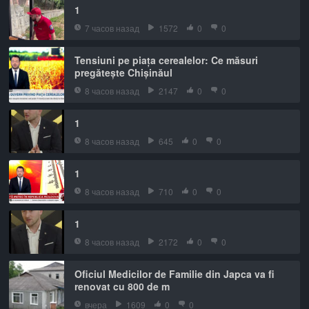
1
7 часов назад
1572
0
0
Tensiuni pe piața cerealelor: Ce măsuri
pregătește Chișinăul
8 часов назад
2147
0
0
1
8 часов назад
645
0
0
1
8 часов назад
710
0
0
1
8 часов назад
2172
0
0
Oficiul Medicilor de Familie din Japca va fi
renovat cu 800 de m
вчера
1609
0
0