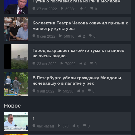
Путин о поставках газа из РФ в Молдову
27 окт 2022
59881
2
0
Коллектив Театра Чехова озвучил призыв к
министру культуры
8 сен 2022
50916
2
0
Город накрывает какой-то туман, на видео
не очень видно.
23 авг 2022
70009
0
0
В Петербурге убили гражданку Молдовы,
ночевавшую в палатке у рек
9 авг 2022
59230
0
0
Новое
1
час назад
570
0
0