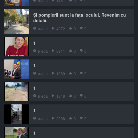
вчера
1451
0
0
Și pompierii sunt la fața locului. Revenim cu
detalii.
вчера
4372
0
0
1
вчера
6911
0
0
1
вчера
1969
0
0
1
вчера
1848
0
0
1
вчера
2208
0
0
1