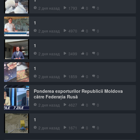
2 дня назад
1793
0
0
1
2 дня назад
4970
0
0
1
2 дня назад
3499
0
0
1
2 дня назад
1859
0
0
Ponderea exporturilor Republicii Moldova
către Federația Rusă
2 дня назад
4627
0
0
1
2 дня назад
1671
0
0