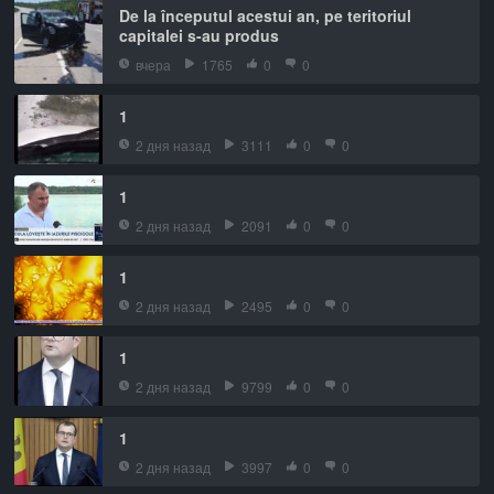
De la începutul acestui an, pe teritoriul
capitalei s-au produs
вчера
1765
0
0
1
2 дня назад
3111
0
0
1
2 дня назад
2091
0
0
1
2 дня назад
2495
0
0
1
2 дня назад
9799
0
0
1
2 дня назад
3997
0
0