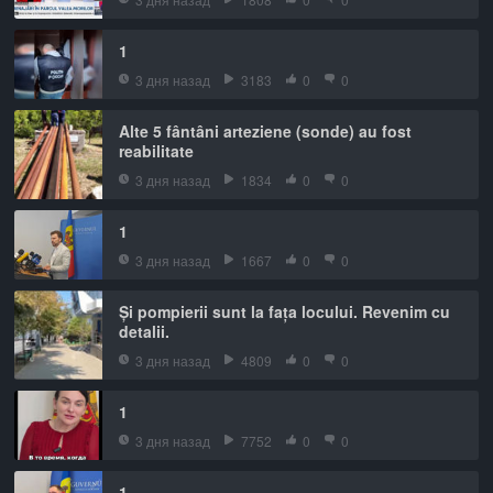
1
3 дня назад
3183
0
0
Alte 5 fântâni arteziene (sonde) au fost
reabilitate
3 дня назад
1834
0
0
1
3 дня назад
1667
0
0
Și pompierii sunt la fața locului. Revenim cu
detalii.
3 дня назад
4809
0
0
1
3 дня назад
7752
0
0
1