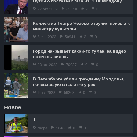
Путин о поставках газа из РФ в Молдову
27 окт 2022
59910
2
0
Коллектив Театра Чехова озвучил призыв к
министру культуры
8 сен 2022
50941
2
0
Город накрывает какой-то туман, на видео
не очень видно.
23 авг 2022
70027
0
0
В Петербурге убили гражданку Молдовы,
ночевавшую в палатке у рек
9 авг 2022
59263
0
0
Новое
1
вчера
1248
0
0