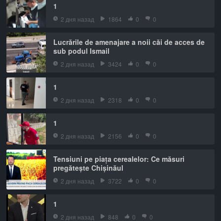
1
2 дня назад
1864
0
0
Lucrările de amenajare a noii căi de acces de
sub podul Ismail
2 дня назад
3424
0
0
1
2 дня назад
2318
0
0
1
2 дня назад
2156
0
0
Tensiuni pe piața cerealelor: Ce măsuri
pregătește Chișinăul
2 дня назад
3722
0
0
1
2 дня назад
848
0
0