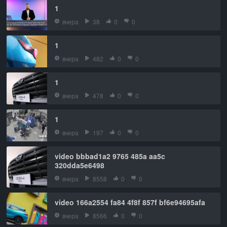
1
вчера
38
0
0
1
вчера
482
0
0
1
вчера
478
0
0
1
вчера
197
0
0
video bbbad1a2 9765 485a aa5c
320dda5e6498
вчера
8558
0
0
video 166a2554 fa84 4f8f 857f bf6e94695afa
вчера
8566
0
0