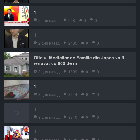
1
2 дня назад
928
0
0
1
2 дня назад
2485
0
0
Oficiul Medicilor de Familie din Japca va fi
renovat cu 800 de m
3 дня назад
1899
0
0
1
3 дня назад
3344
0
0
1
3 дня назад
3340
0
0
1
3 дня назад
1808
0
0