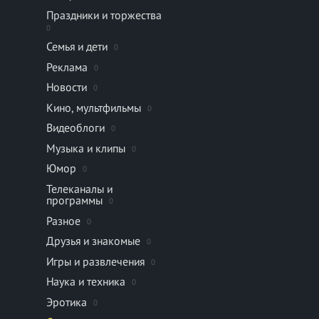
Праздники и торжества
0
Семья и дети
0
Реклама
0
Новости
0
Кино, мультфильмы
0
Видеоблоги
0
Музыка и клипы
0
Юмор
0
Телеканалы и
программы
0
Разное
0
Друзья и знакомые
0
Игры и развлечения
0
Наука и техника
0
Эротика
0