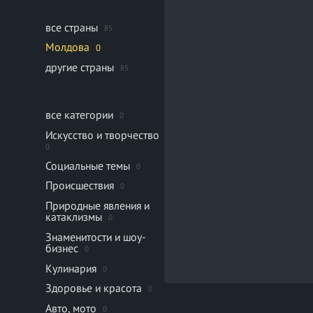
все страны
85
Молдова
0
другие страны
85
все категории
0
Искусство и творчество
0
Социальные темы
0
Происшествия
0
Природные явления и
катаклизмы
0
Знаменитости и шоу-
бизнес
0
Кулинария
0
Здоровье и красота
0
Авто, мото
0