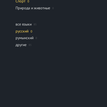
Спорт
0
Природа и животные
0
все языки
85
русский
0
румынский
0
другие
85