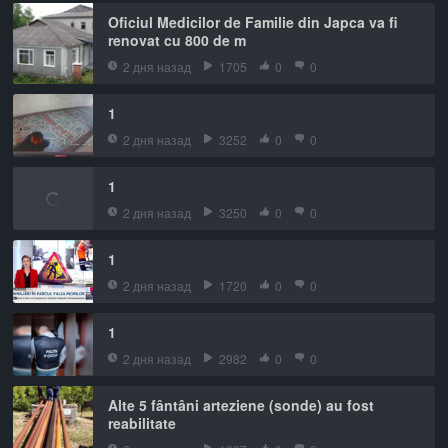
Oficiul Medicilor de Familie din Japca va fi
renovat cu 800 de m
2 дня назад
1705
0
0
1
2 дня назад
3252
0
0
1
2 дня назад
3250
0
0
1
2 дня назад
1720
0
0
1
2 дня назад
2982
0
0
Alte 5 fântâni arteziene (sonde) au fost
reabilitate