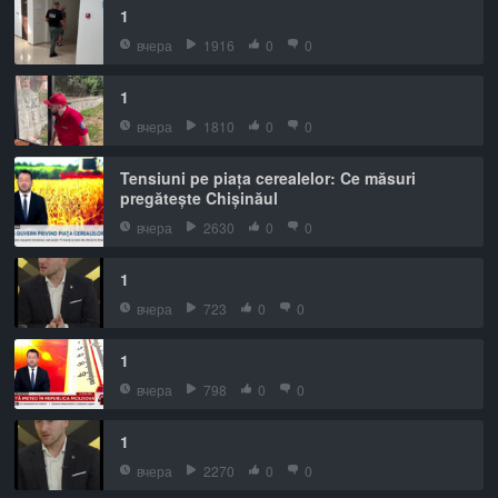
1
вчера
1916
0
0
1
вчера
1810
0
0
Tensiuni pe piața cerealelor: Ce măsuri
pregătește Chișinăul
вчера
2630
0
0
1
вчера
723
0
0
1
вчера
798
0
0
1
вчера
2270
0
0