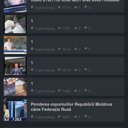
3 дня назад
9712
0
0
1
3 дня назад
1797
0
0
1
3 дня назад
5015
0
0
1
3 дня назад
3514
0
0
1
3 дня назад
1865
0
0
Ponderea exporturilor Republicii Moldova
către Federația Rusă
3 дня назад
4663
0
0