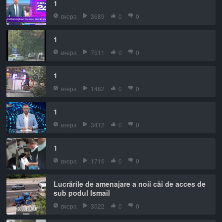
1
вчера
3689
0
0
1
вчера
7511
0
0
1
вчера
1482
0
0
1
вчера
3412
0
0
1
вчера
1716
0
0
Lucrările de amenajare a noii căi de acces de
sub podul Ismail
вчера
3022
0
0