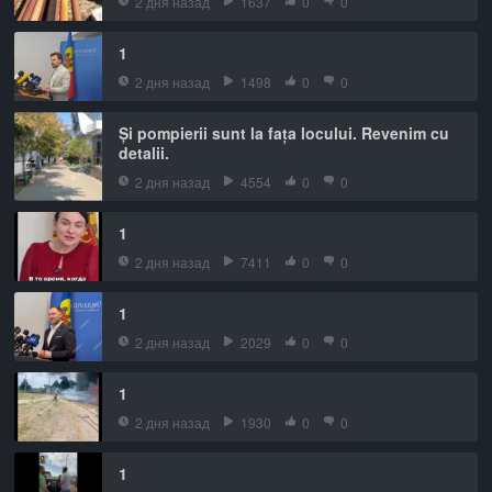
2 дня назад
1637
0
0
1
2 дня назад
1498
0
0
Și pompierii sunt la fața locului. Revenim cu
detalii.
2 дня назад
4554
0
0
1
2 дня назад
7411
0
0
1
2 дня назад
2029
0
0
1
2 дня назад
1930
0
0
1