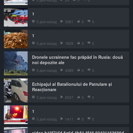
1
3 дня назад
3361
0
0
1
3 дня назад
1829
0
0
Dronele ucrainene fac prăpăd în Rusia: două
noi depozite ale
3 дня назад
4389
0
0
Echipajul al Batalionului de Patrulare și
Reacționare
3 дня назад
2047
0
0
1
3 дня назад
1411
0
0
video b19f71fd 5c6d 4b51 8f46 93421163686d