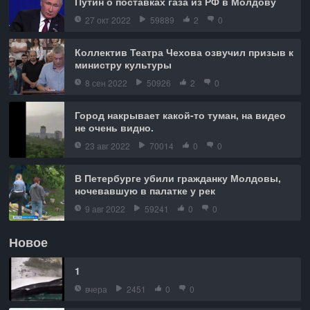
Путин о поставках газа из РФ в Молдову
27 окт 2022
59889
2
0
Коллектив Театра Чехова озвучил призыв к
министру культуры
8 сен 2022
50926
2
0
Город накрывает какой-то туман, на видео
не очень видно.
23 авг 2022
70014
0
0
В Петербурге убили гражданку Молдовы,
ночевавшую в палатке у рек
9 авг 2022
59241
0
0
Новое
1
вчера
2451
0
0