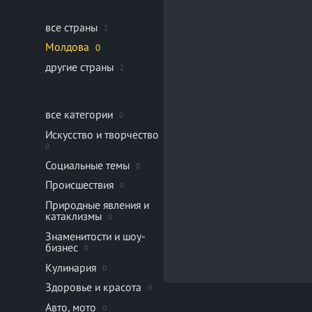
все страны
2
Молдова
0
другие страны
2
все категории
0
Искусство и творчество
0
Социальные темы
0
Происшествия
0
Природные явления и
катаклизмы
0
Знаменитости и шоу-
бизнес
0
Кулинария
0
Здоровье и красота
0
Авто, мото
0