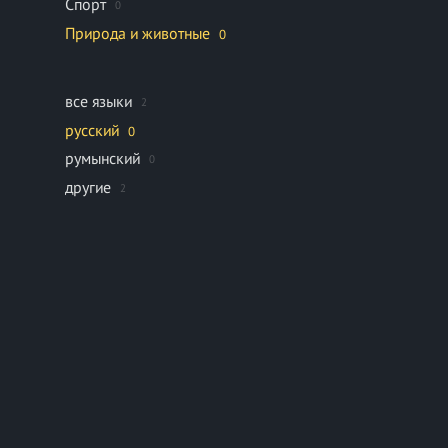
Спорт
0
Природа и животные
0
все языки
2
русский
0
румынский
0
другие
2