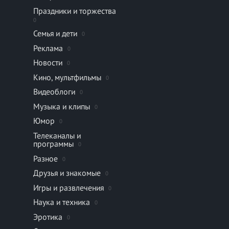
Праздники и торжества
0
Семья и дети
0
Реклама
0
Новости
0
Кино, мультфильмы
0
Видеоблоги
0
Музыка и клипы
0
Юмор
0
Телеканалы и
программы
0
Разное
0
Друзья и знакомые
0
Игры и развлечения
0
Наука и техника
0
Эротика
0