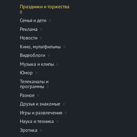
Праздники и торжества
0
Семья и дети
0
Реклама
0
Новости
0
Кино, мультфильмы
0
Видеоблоги
0
Музыка и клипы
0
Юмор
0
Телеканалы и
программы
0
Разное
0
Друзья и знакомые
0
Игры и развлечения
0
Наука и техника
0
Эротика
0