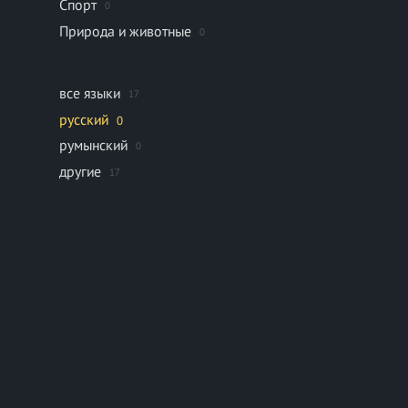
Спорт
0
Природа и животные
0
все языки
17
русский
0
румынский
0
другие
17