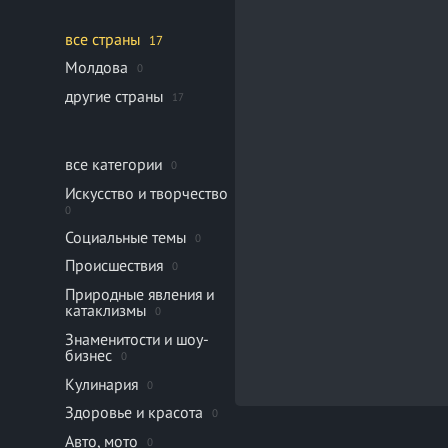
все страны
17
Молдова
0
другие страны
17
все категории
0
Искусство и творчество
0
Социальные темы
0
Происшествия
0
Природные явления и
катаклизмы
0
Знаменитости и шоу-
бизнес
0
Кулинария
0
Здоровье и красота
0
Авто, мото
0