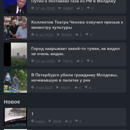
Путин о поставках газа из РФ в Молдову
27 окт 2022
59892
2
0
Коллектив Театра Чехова озвучил призыв к
министру культуры
8 сен 2022
50926
2
0
Город накрывает какой-то туман, на видео
не очень видно.
23 авг 2022
70014
0
0
В Петербурге убили гражданку Молдовы,
ночевавшую в палатке у рек
9 авг 2022
59241
0
0
Новое
1
вчера
2549
0
0