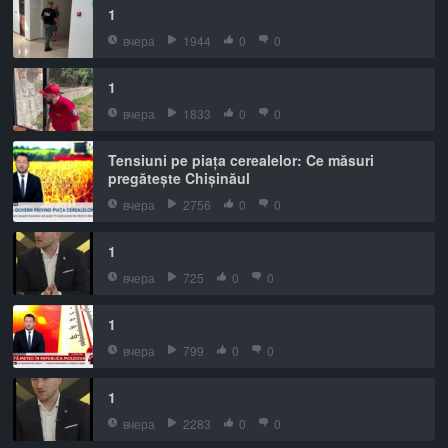
1
вчера
1944
0
0
1
вчера
1833
0
0
Tensiuni pe piața cerealelor: Ce măsuri
pregătește Chișinăul
вчера
2756
0
0
1
вчера
725
0
0
1
вчера
799
0
0
1
вчера
2283
0
0