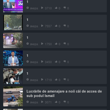
1
вчера
3710
0
0
1
вчера
7557
0
0
1
вчера
1750
0
0
1
вчера
3450
0
0
1
вчера
1719
0
0
Lucrările de amenajare a noii căi de acces de
sub podul Ismail
вчера
3071
0
0