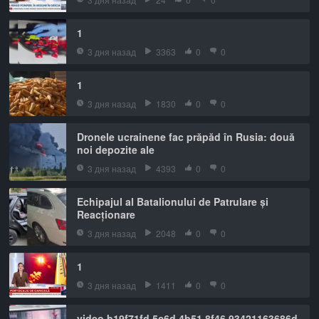
1
3 дня назад
3363
0
0
1
3 дня назад
1830
0
0
Dronele ucrainene fac prăpăd în Rusia: două
noi depozite ale
3 дня назад
4393
0
0
Echipajul al Batalionului de Patrulare și
Reacționare
3 дня назад
2048
0
0
1
3 дня назад
1411
0
0
video b19f71fd 5c6d 4b51 8f46 93421163686d