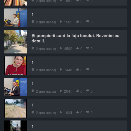
2 дня назад
1681
0
0
1
2 дня назад
1501
0
0
Și pompierii sunt la fața locului. Revenim cu
detalii.
2 дня назад
4592
0
0
1
2 дня назад
7448
0
0
1
2 дня назад
2041
0
0
1
2 дня назад
1934
0
0
1