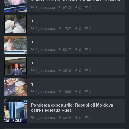
3 дня назад
9713
0
0
1
3 дня назад
1797
0
0
1
3 дня назад
5017
0
0
1
3 дня назад
3516
0
0
1
3 дня назад
1866
0
0
Ponderea exporturilor Republicii Moldova
către Federația Rusă
3 дня назад
4675
0
0