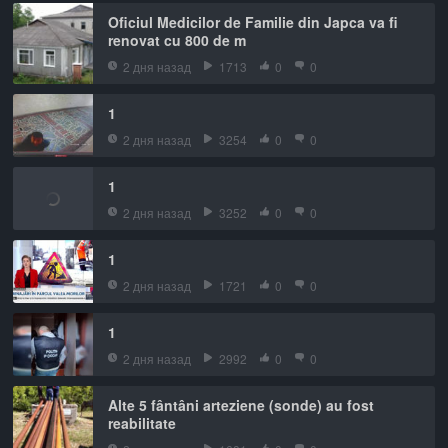
Oficiul Medicilor de Familie din Japca va fi
renovat cu 800 de m
2 дня назад
1713
0
0
1
2 дня назад
3254
0
0
1
2 дня назад
3252
0
0
1
2 дня назад
1721
0
0
1
2 дня назад
2992
0
0
Alte 5 fântâni arteziene (sonde) au fost
reabilitate