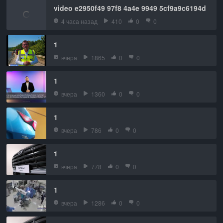
video e2950f49 97f8 4a4e 9949 5cf9a9c6194d
4 часа назад
410
0
0
1
вчера
1865
0
0
1
вчера
1360
0
0
1
вчера
786
0
0
1
вчера
778
0
0
1
вчера
1286
0
0