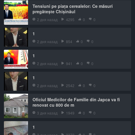
Tensiuni pe piața cerealelor: Ce măsuri
pregătește Chișinăul
2 дня назад
4295
0
0
1
2 дня назад
854
0
0
1
2 дня назад
941
0
0
1
2 дня назад
2542
0
0
Oficiul Medicilor de Familie din Japca va fi
renovat cu 800 de m
3 дня назад
1949
0
0
1
3 дня назад
3372
0
0