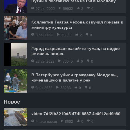
Путин о поставках газа из РФ в Молдову
27 окт 2022
59932
2
0
Коллектив Театра Чехова озвучил призыв к
министру культуры
8 сен 2022
50960
2
0
Город накрывает какой-то туман, на видео
не очень видно.
23 авг 2022
70045
0
0
В Петербурге убили гражданку Молдовы,
ночевавшую в палатке у рек
9 авг 2022
59288
0
0
Новое
video 7df2fb32 f0d5 47df 8587 4e0912ad9c80
4 часа назад
8082
0
0