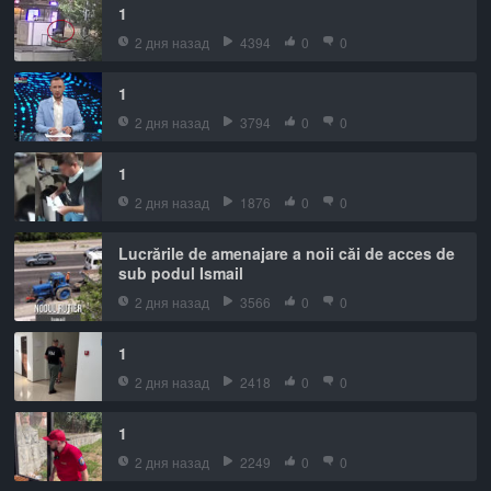
1
2 дня назад
4394
0
0
1
2 дня назад
3794
0
0
1
2 дня назад
1876
0
0
Lucrările de amenajare a noii căi de acces de
sub podul Ismail
2 дня назад
3566
0
0
1
2 дня назад
2418
0
0
1
2 дня назад
2249
0
0