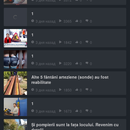
1
3 дня назад
3365
0
0
1
3 дня назад
1842
0
0
1
3 дня назад
3220
0
0
Alte 5 fântâni arteziene (sonde) au fost
reabilitate
3 дня назад
1850
0
0
1
3 дня назад
1673
0
0
Și pompierii sunt la fața locului. Revenim cu
detalii.