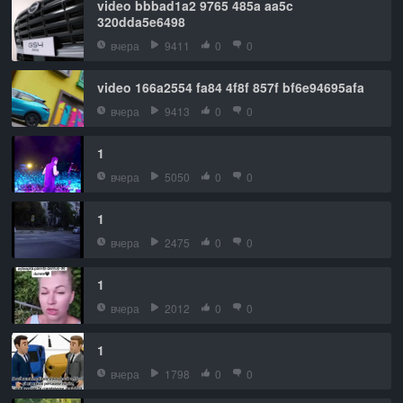
video bbbad1a2 9765 485a aa5c
320dda5e6498
вчера
9411
0
0
video 166a2554 fa84 4f8f 857f bf6e94695afa
вчера
9413
0
0
1
вчера
5050
0
0
1
вчера
2475
0
0
1
вчера
2012
0
0
1
вчера
1798
0
0