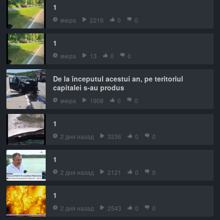
1
вчера
2216
0
0
1
вчера
13
0
0
De la începutul acestui an, pe teritoriul
capitalei s-au produs
вчера
1908
0
0
1
2 дня назад
3236
0
0
1
2 дня назад
2121
0
0
1
2 дня назад
2543
0
0