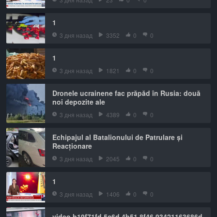
1
3 дня назад
3352
0
0
1
3 дня назад
1821
0
0
Dronele ucrainene fac prăpăd în Rusia: două
noi depozite ale
3 дня назад
4389
0
0
Echipajul al Batalionului de Patrulare și
Reacționare
3 дня назад
2045
0
0
1
3 дня назад
1406
0
0
video b19f71fd 5c6d 4b51 8f46 93421163686d