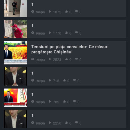
1
вчера
1875
0
0
1
вчера
1776
0
0
Tensiuni pe piața cerealelor: Ce măsuri
pregătește Chișinăul
вчера
2523
0
0
1
вчера
718
0
0
1
вчера
785
0
0
1
вчера
2256
0
0