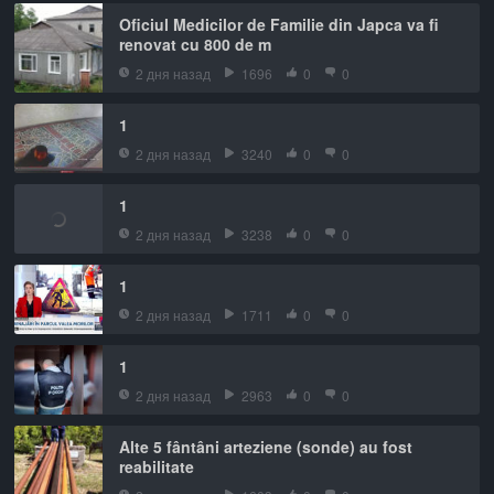
Oficiul Medicilor de Familie din Japca va fi
renovat cu 800 de m
2 дня назад
1696
0
0
1
2 дня назад
3240
0
0
1
2 дня назад
3238
0
0
1
2 дня назад
1711
0
0
1
2 дня назад
2963
0
0
Alte 5 fântâni arteziene (sonde) au fost
reabilitate