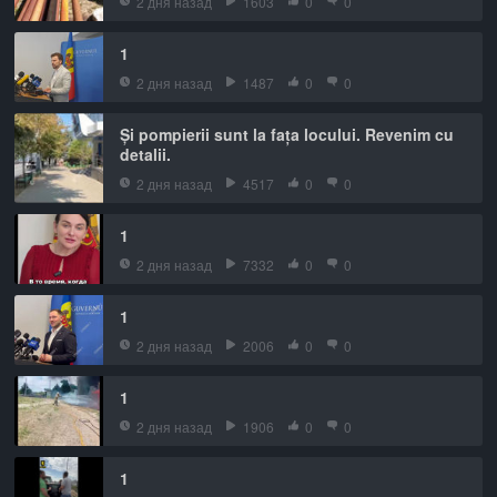
2 дня назад
1603
0
0
1
2 дня назад
1487
0
0
Și pompierii sunt la fața locului. Revenim cu
detalii.
2 дня назад
4517
0
0
1
2 дня назад
7332
0
0
1
2 дня назад
2006
0
0
1
2 дня назад
1906
0
0
1