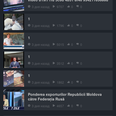
3 дня назад
9707
0
0
1
3 дня назад
1796
0
0
1
3 дня назад
5015
0
0
1
3 дня назад
3512
0
0
1
3 дня назад
1862
0
0
Ponderea exporturilor Republicii Moldova
către Federația Rusă
3 дня назад
4657
0
0