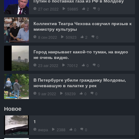
Путин о поставках газа из РФ в Молдову
27 окт 2022
59885
2
0
Коллектив Театра Чехова озвучил призыв к
министру культуры
8 сен 2022
50923
2
0
Город накрывает какой-то туман, на видео
не очень видно.
23 авг 2022
70012
0
0
В Петербурге убили гражданку Молдовы,
ночевавшую в палатке у рек
9 авг 2022
59239
0
0
Новое
1
вчера
2388
0
0