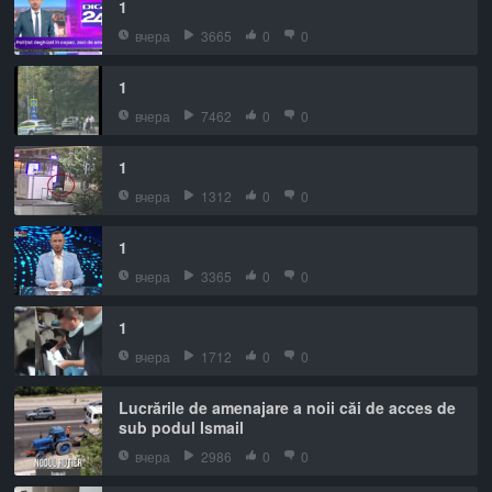
1
вчера
3665
0
0
1
вчера
7462
0
0
1
вчера
1312
0
0
1
вчера
3365
0
0
1
вчера
1712
0
0
Lucrările de amenajare a noii căi de acces de
sub podul Ismail
вчера
2986
0
0