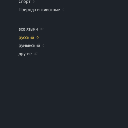
Спорт
0
Природа и животные
0
все языки
87
русский
0
румынский
0
другие
87