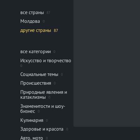
все страны
87
Молдова
0
другие страны
87
все категории
0
Искусство и творчество
0
Социальные темы
0
Происшествия
0
Природные явления и
катаклизмы
0
Знаменитости и шоу-
бизнес
0
Кулинария
0
Здоровье и красота
0
Авто, мото
0