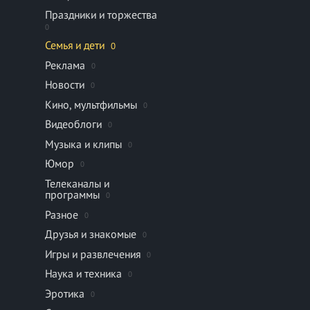
Праздники и торжества
0
Семья и дети
0
Реклама
0
Новости
0
Кино, мультфильмы
0
Видеоблоги
0
Музыка и клипы
0
Юмор
0
Телеканалы и
программы
0
Разное
0
Друзья и знакомые
0
Игры и развлечения
0
Наука и техника
0
Эротика
0