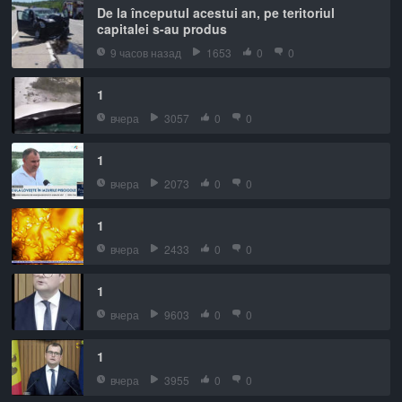
De la începutul acestui an, pe teritoriul
capitalei s-au produs
9 часов назад
1653
0
0
1
вчера
3057
0
0
1
вчера
2073
0
0
1
вчера
2433
0
0
1
вчера
9603
0
0
1
вчера
3955
0
0