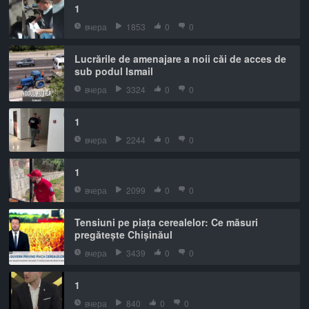
1
вчера
1853
0
0
Lucrările de amenajare a noii căi de acces de
sub podul Ismail
вчера
3324
0
0
1
вчера
2244
0
0
1
вчера
2099
0
0
Tensiuni pe piața cerealelor: Ce măsuri
pregătește Chișinăul
вчера
3439
0
0
1
вчера
840
0
0