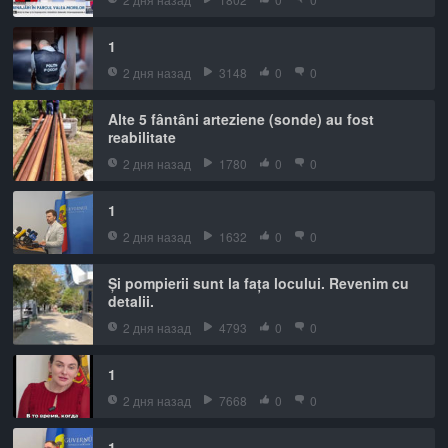
1
2 дня назад
3148
0
0
Alte 5 fântâni arteziene (sonde) au fost
reabilitate
2 дня назад
1780
0
0
1
2 дня назад
1632
0
0
Și pompierii sunt la fața locului. Revenim cu
detalii.
2 дня назад
4793
0
0
1
2 дня назад
7668
0
0
1