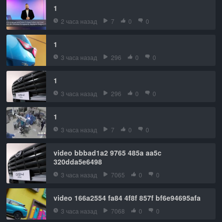
1
2 часа назад
7
0
0
1
3 часа назад
296
0
0
1
3 часа назад
296
0
0
1
3 часа назад
7
0
0
video bbbad1a2 9765 485a aa5c
320dda5e6498
3 часа назад
7065
0
0
video 166a2554 fa84 4f8f 857f bf6e94695afa
3 часа назад
7068
0
0