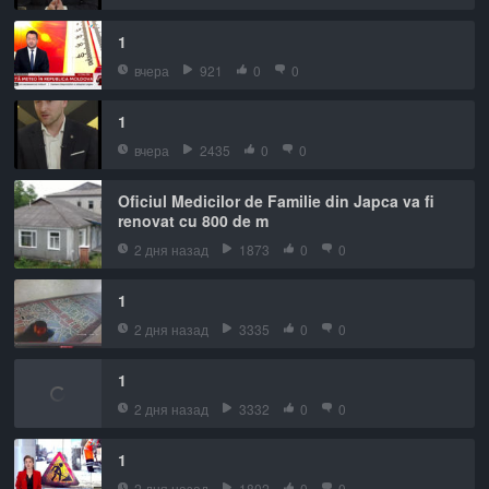
1
вчера
921
0
0
1
вчера
2435
0
0
Oficiul Medicilor de Familie din Japca va fi
renovat cu 800 de m
2 дня назад
1873
0
0
1
2 дня назад
3335
0
0
1
2 дня назад
3332
0
0
1
2 дня назад
1802
0
0