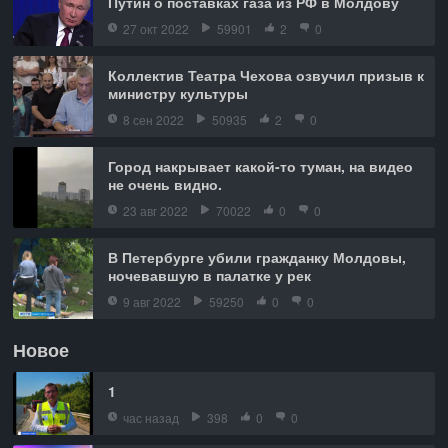
Путин о поставках газа из РФ в Молдову
27 окт 2022
59901
2
0
Коллектив Театра Чехова озвучил призыв к
министру культуры
8 сен 2022
50935
2
0
Город накрывает какой-то туман, на видео
не очень видно.
23 авг 2022
70022
0
0
В Петербурге убили гражданку Молдовы,
ночевавшую в палатке у рек
9 авг 2022
59250
0
0
Новое
1
час назад
398
0
0