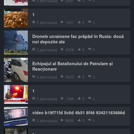
2 дня назад
3281
0
0
1
2 дня назад
1807
0
0
Dronele ucrainene fac prăpăd în Rusia: două
noi depozite ale
2 дня назад
4328
0
0
Echipajul al Batalionului de Patrulare și
Reacționare
2 дня назад
2033
0
0
1
2 дня назад
1388
0
0
video b19f71fd 5c6d 4b51 8f46 93421163686d
2 дня назад
9635
0
0