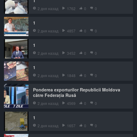
1
2 дня назад
1762
0
0
1
2 дня назад
4857
0
0
1
2 дня назад
3452
0
0
1
2 дня назад
1848
0
0
Ponderea exporturilor Republicii Moldova
către Federația Rusă
2 дня назад
4569
0
0
1
2 дня назад
1657
0
0