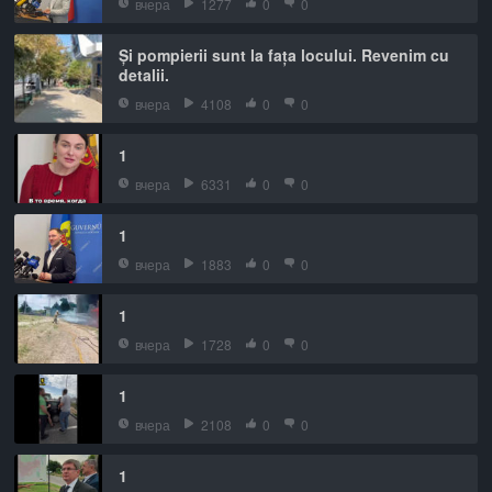
вчера
1277
0
0
Și pompierii sunt la fața locului. Revenim cu
detalii.
вчера
4108
0
0
1
вчера
6331
0
0
1
вчера
1883
0
0
1
вчера
1728
0
0
1
вчера
2108
0
0
1