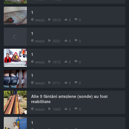
1
вчера
3019
0
0
1
вчера
3021
0
0
1
вчера
1612
0
0
1
вчера
2711
0
0
Alte 5 fântâni arteziene (sonde) au fost
reabilitate
вчера
1363
0
0
1