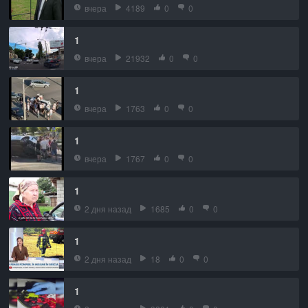
вчера
4189
0
0
1
вчера
21932
0
0
1
вчера
1763
0
0
1
вчера
1767
0
0
1
2 дня назад
1685
0
0
1
2 дня назад
18
0
0
1