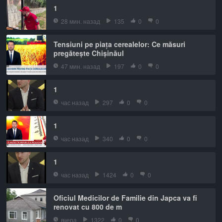
1
28 мин. назад
135
0
0
Tensiuni pe piața cerealelor: Ce măsuri
pregătește Chișinăul
47 мин. назад
197
0
0
1
час назад
297
0
0
1
час назад
340
0
0
1
час назад
1424
0
0
Oficiul Medicilor de Familie din Japca va fi
renovat cu 800 de m
вчера
1322
0
0