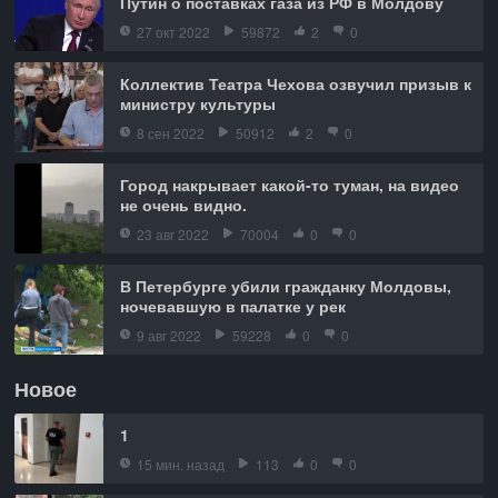
Путин о поставках газа из РФ в Молдову
27 окт 2022
59872
2
0
Коллектив Театра Чехова озвучил призыв к
министру культуры
8 сен 2022
50912
2
0
Город накрывает какой-то туман, на видео
не очень видно.
23 авг 2022
70004
0
0
В Петербурге убили гражданку Молдовы,
ночевавшую в палатке у рек
9 авг 2022
59228
0
0
Новое
1
15 мин. назад
113
0
0