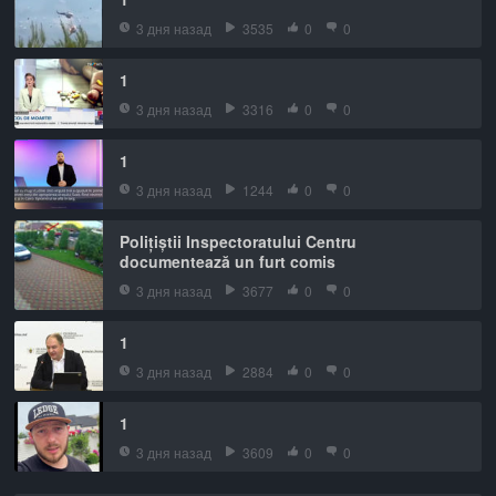
3 дня назад
3535
0
0
1
3 дня назад
3316
0
0
1
3 дня назад
1244
0
0
Polițiștii Inspectoratului Centru
documentează un furt comis
3 дня назад
3677
0
0
1
3 дня назад
2884
0
0
1
3 дня назад
3609
0
0