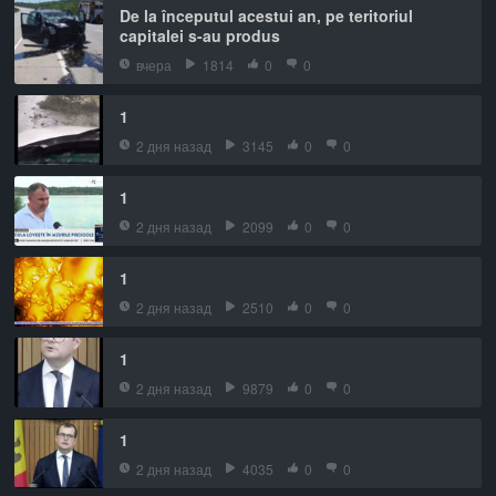
De la începutul acestui an, pe teritoriul
capitalei s-au produs
вчера
1814
0
0
1
2 дня назад
3145
0
0
1
2 дня назад
2099
0
0
1
2 дня назад
2510
0
0
1
2 дня назад
9879
0
0
1
2 дня назад
4035
0
0