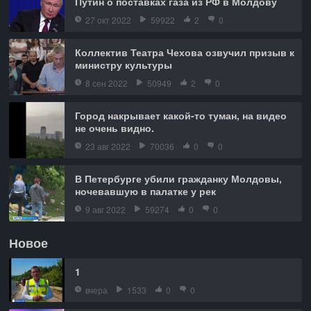
Путин о поставках газа из РФ в Молдову
27 окт 2022
59922
2
0
Коллектив Театра Чехова озвучил призыв к
министру культуры
8 сен 2022
50949
2
0
Город накрывает какой-то туман, на видео
не очень видно.
23 авг 2022
70036
0
0
В Петербурге убили гражданку Молдовы,
ночевавшую в палатке у рек
9 авг 2022
59274
0
0
Новое
1
вчера
1533
0
0