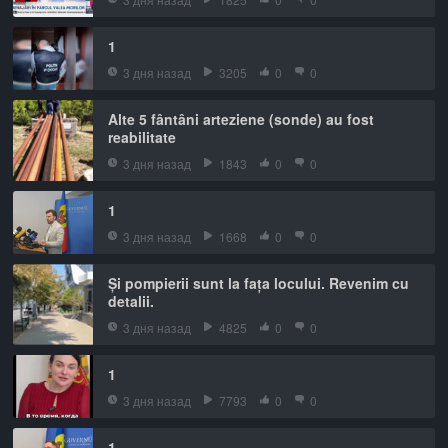
1
3 дня назад
3205
0
0
Alte 5 fântâni arteziene (sonde) au fost
reabilitate
3 дня назад
1843
0
0
1
3 дня назад
1668
0
0
Și pompierii sunt la fața locului. Revenim cu
detalii.
3 дня назад
4825
0
0
1
3 дня назад
7793
0
0
1