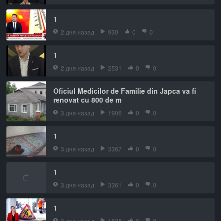
1
2 дня назад
930
0
0
1
2 дня назад
2531
0
0
Oficiul Medicilor de Familie din Japca va fi
renovat cu 800 de m
3 дня назад
1906
0
0
1
3 дня назад
3367
0
0
1
3 дня назад
3361
0
0
1
3 дня назад
1825
0
0