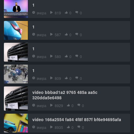
1
вчера
819
0
0
1
вчера
587
0
0
1
вчера
580
0
0
1
вчера
809
0
0
video bbbad1a2 9765 485a aa5c
320dda5e6498
вчера
8929
0
0
video 166a2554 fa84 4f8f 857f bf6e94695afa
вчера
8935
0
0