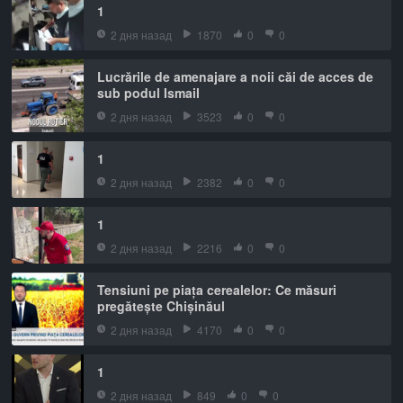
1
2 дня назад
1870
0
0
Lucrările de amenajare a noii căi de acces de
sub podul Ismail
2 дня назад
3523
0
0
1
2 дня назад
2382
0
0
1
2 дня назад
2216
0
0
Tensiuni pe piața cerealelor: Ce măsuri
pregătește Chișinăul
2 дня назад
4170
0
0
1
2 дня назад
849
0
0