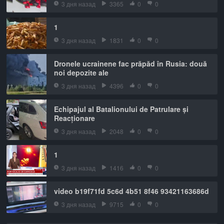
3 дня назад
3365
0
0
1
3 дня назад
1831
0
0
Dronele ucrainene fac prăpăd în Rusia: două
noi depozite ale
3 дня назад
4396
0
0
Echipajul al Batalionului de Patrulare și
Reacționare
3 дня назад
2048
0
0
1
3 дня назад
1416
0
0
video b19f71fd 5c6d 4b51 8f46 93421163686d
3 дня назад
9715
0
0