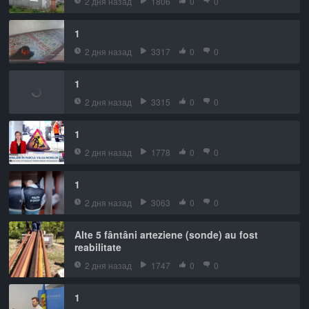
2 дня назад
1806
0
0
1
2 дня назад
3317
0
0
1
2 дня назад
3315
0
0
1
2 дня назад
1778
0
0
1
2 дня назад
3063
0
0
Alte 5 fântâni arteziene (sonde) au fost
reabilitate
2 дня назад
1747
0
0
1