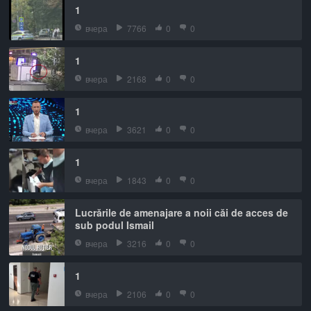
1
вчера
7766
0
0
1
вчера
2168
0
0
1
вчера
3621
0
0
1
вчера
1843
0
0
Lucrările de amenajare a noii căi de acces de
sub podul Ismail
вчера
3216
0
0
1
вчера
2106
0
0