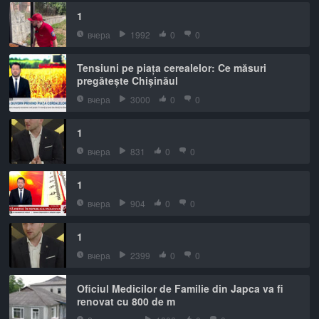
1
вчера
1992
0
0
Tensiuni pe piața cerealelor: Ce măsuri
pregătește Chișinăul
вчера
3000
0
0
1
вчера
831
0
0
1
вчера
904
0
0
1
вчера
2399
0
0
Oficiul Medicilor de Familie din Japca va fi
renovat cu 800 de m