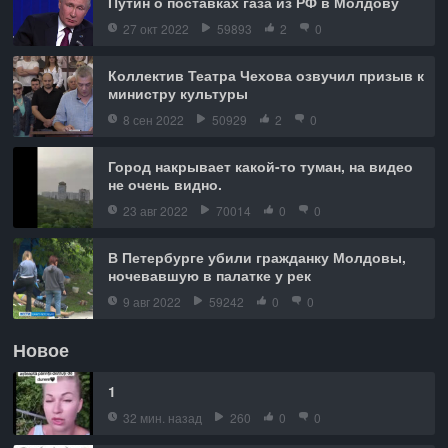
Путин о поставках газа из РФ в Молдову
27 окт 2022
59893
2
0
Коллектив Театра Чехова озвучил призыв к
министру культуры
8 сен 2022
50929
2
0
Город накрывает какой-то туман, на видео
не очень видно.
23 авг 2022
70014
0
0
В Петербурге убили гражданку Молдовы,
ночевавшую в палатке у рек
9 авг 2022
59242
0
0
Новое
1
32 мин. назад
260
0
0