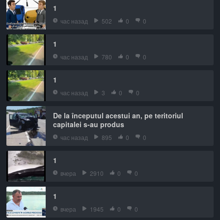
1
час назад
502
0
0
1
час назад
780
0
0
1
час назад
3
0
0
De la începutul acestui an, pe teritoriul
capitalei s-au produs
час назад
895
0
0
1
вчера
2910
0
0
1
вчера
1945
0
0