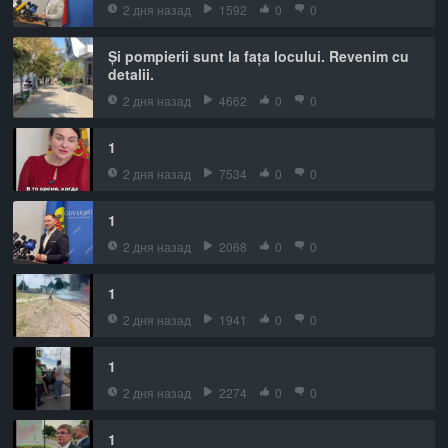
2 дня назад
1592
0
0
Și pompierii sunt la fața locului. Revenim cu
detalii.
2 дня назад
4662
0
0
1
2 дня назад
7534
0
0
1
2 дня назад
2068
0
0
1
2 дня назад
1941
0
0
1
2 дня назад
2274
0
0
1