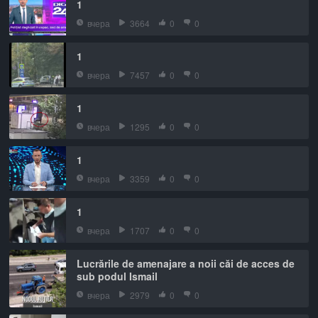
1
вчера
3664
0
0
1
вчера
7457
0
0
1
вчера
1295
0
0
1
вчера
3359
0
0
1
вчера
1707
0
0
Lucrările de amenajare a noii căi de acces de
sub podul Ismail
вчера
2979
0
0