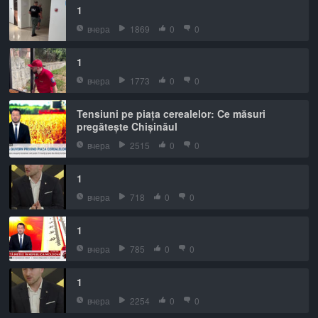
1
вчера
1869
0
0
1
вчера
1773
0
0
Tensiuni pe piața cerealelor: Ce măsuri
pregătește Chișinăul
вчера
2515
0
0
1
вчера
718
0
0
1
вчера
785
0
0
1
вчера
2254
0
0