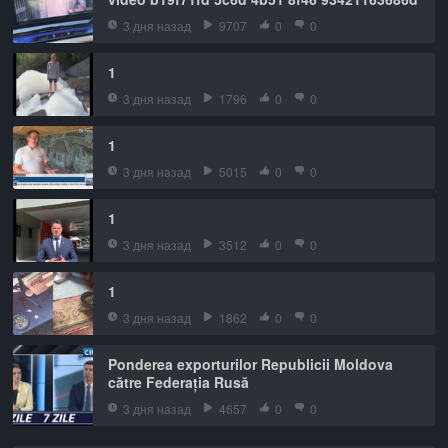
3 дня назад
9707
0
0
1
3 дня назад
1796
0
0
1
3 дня назад
5015
0
0
1
3 дня назад
3512
0
0
1
3 дня назад
1862
0
0
Ponderea exporturilor Republicii Moldova
către Federația Rusă
3 дня назад
4657
0
0