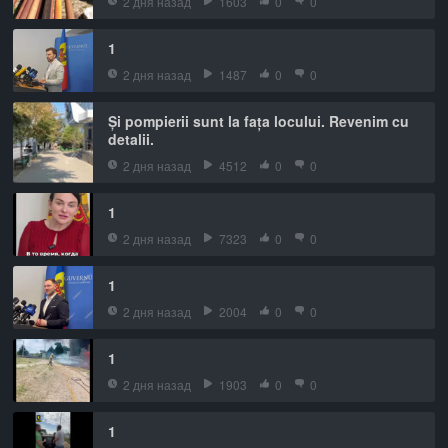
2 дня назад
1603
0
0
1
2 дня назад
1487
0
0
Și pompierii sunt la fața locului. Revenim cu
detalii.
2 дня назад
4512
0
0
1
2 дня назад
7323
0
0
1
2 дня назад
2004
0
0
1
2 дня назад
1903
0
0
1