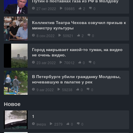
Путин о поставках газа из РФ в Молдову
27 окт 2022
59885
2
0
Коллектив Театра Чехова озвучил призыв к
министру культуры
8 сен 2022
50921
2
0
Город накрывает какой-то туман, на видео
не очень видно.
23 авг 2022
70012
0
0
В Петербурге убили гражданку Молдовы,
ночевавшую в палатке у рек
9 авг 2022
59238
0
0
Новое
1
вчера
2379
0
0