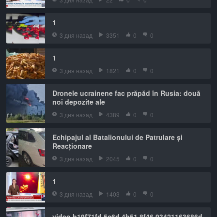
1
3 дня назад
3351
0
0
1
3 дня назад
1821
0
0
Dronele ucrainene fac prăpăd în Rusia: două
noi depozite ale
3 дня назад
4389
0
0
Echipajul al Batalionului de Patrulare și
Reacționare
3 дня назад
2045
0
0
1
3 дня назад
1403
0
0
video b19f71fd 5c6d 4b51 8f46 93421163686d