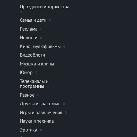
Праздники и торжества
0
Семья и дети
0
Реклама
0
Новости
0
Кино, мультфильмы
0
Видеоблоги
0
Музыка и клипы
0
Юмор
0
Телеканалы и
программы
0
Разное
0
Друзья и знакомые
0
Игры и развлечения
0
Наука и техника
0
Эротика
0