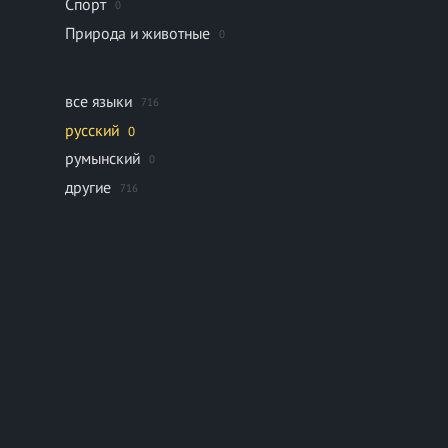
Спорт
0
Природа и животные
0
все языки
716
русский
0
румынский
0
другие
716