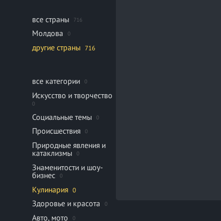
все страны
716
Молдова
0
другие страны
716
все категории
0
Искусство и творчество
0
Социальные темы
0
Происшествия
0
Природные явления и
катаклизмы
0
Знаменитости и шоу-
бизнес
0
Кулинария
0
Здоровье и красота
0
Авто, мото
0