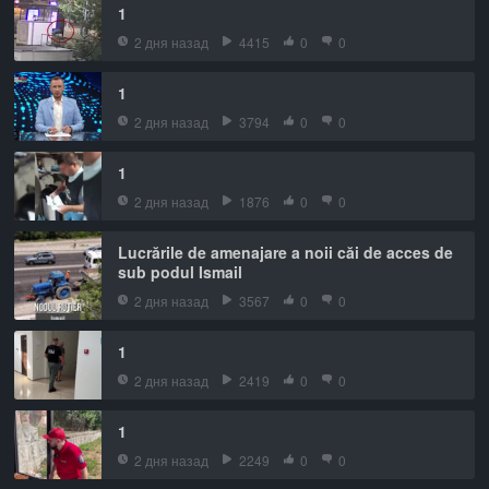
1
2 дня назад
4415
0
0
1
2 дня назад
3794
0
0
1
2 дня назад
1876
0
0
Lucrările de amenajare a noii căi de acces de
sub podul Ismail
2 дня назад
3567
0
0
1
2 дня назад
2419
0
0
1
2 дня назад
2249
0
0