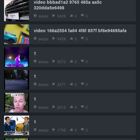
video bbbad1a2 9765 485a aa5c
320dda5e6498
вчера
9426
0
0
video 166a2554 fa84 4f8f 857f bf6e94695afa
вчера
9428
0
0
1
вчера
5073
0
0
1
вчера
2477
0
0
1
вчера
2012
0
0
1
вчера
1798
0
0