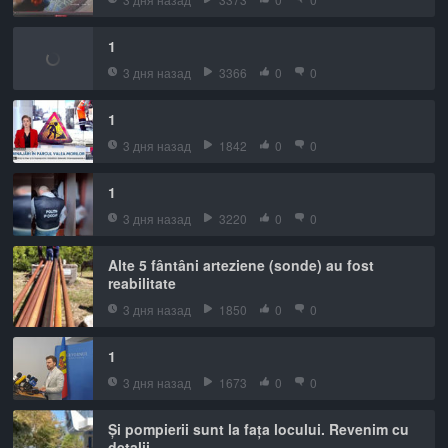
1
3 дня назад
3366
0
0
1
3 дня назад
1842
0
0
1
3 дня назад
3220
0
0
Alte 5 fântâni arteziene (sonde) au fost
reabilitate
3 дня назад
1850
0
0
1
3 дня назад
1673
0
0
Și pompierii sunt la fața locului. Revenim cu
detalii.