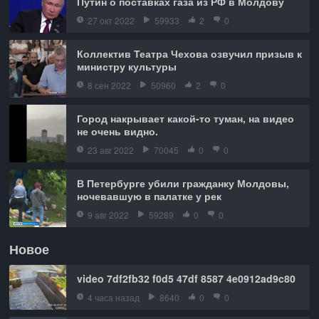
Путин о поставках газа из РФ в Молдову
27 окт 2022
59933
2
0
Коллектив Театра Чехова озвучил призыв к
министру культуры
8 сен 2022
50960
2
0
Город накрывает какой-то туман, на видео
не очень видно.
23 авг 2022
70045
0
0
В Петербурге убили гражданку Молдовы,
ночевавшую в палатке у рек
9 авг 2022
59289
0
0
Новое
video 7df2fb32 f0d5 47df 8587 4e0912ad9c80
4 часа назад
8640
0
0