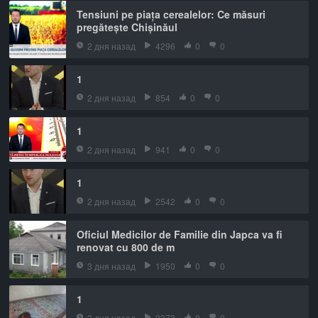
Tensiuni pe piața cerealelor: Ce măsuri
pregătește Chișinăul
2 дня назад
4296
0
0
1
2 дня назад
854
0
0
1
2 дня назад
941
0
0
1
2 дня назад
2542
0
0
Oficiul Medicilor de Familie din Japca va fi
renovat cu 800 de m
3 дня назад
1950
0
0
1
3 дня назад
3373
0
0