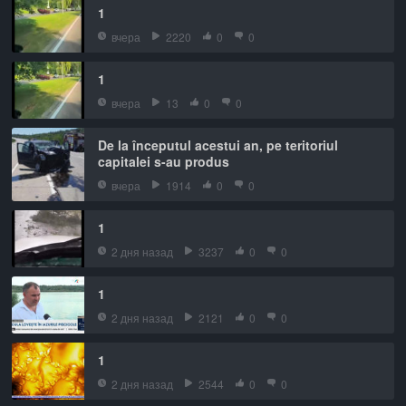
1
вчера
2220
0
0
1
вчера
13
0
0
De la începutul acestui an, pe teritoriul
capitalei s-au produs
вчера
1914
0
0
1
2 дня назад
3237
0
0
1
2 дня назад
2121
0
0
1
2 дня назад
2544
0
0