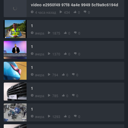
video e2950f49 97f8 4a4e 9949 5cf9a9c6194d
4 часа назад
434
0
0
1
вчера
1875
0
0
1
вчера
1370
0
0
1
вчера
794
0
0
1
вчера
785
0
0
1
вчера
1293
0
0